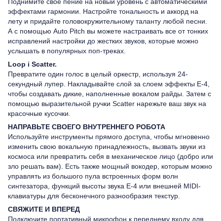
Поднимите свое пение на новый уровень с автоматическими
эффектами гармонии. Настройте тональность и аккорд на
лету и придайте головокружительному таланту любой песни.
А с помощью Auto Pitch вы можете настраивать все от тонких
исправлений настройки до жестких звуков, которые можно
услышать в популярных поп-треках.
Loop і Scatter.
Превратите один голос в целый оркестр, используя 24-
секундный лупер. Накладывайте слой за слоем эффекты E-4,
чтобы создавать дикие, наполненные вокалом райды. Затем с
помощью выразительной ручки Scatter нарежьте ваш звук на
красочные кусочки.
НАПРАВЬТЕ СВОЕГО ВНУТРЕННЕГО РОБОТА
Используйте инструменты прямого доступа, чтобы мгновенно
изменить свою вокальную принадлежность, вызвать звуки из
космоса или превратить себя в механическое лицо (добро или
зло решать вам). Есть также мощный вокодер, которым можно
управлять из большого пула встроенных форм волн
синтезатора, функций высоты звука E-4 или внешней MIDI-
клавиатуры для бесконечного разнообразия текстур.
СВЯЖИТЕ И ВПЕРЕД
Подключите портативный микрофон к переднему входу для