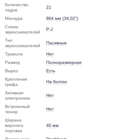
Количество
21
ладов
Мензура
864 мм (34,02")
Схема
P-J
звукоснимателей
Тип
Пасивные
звукоснимателей
Тремоло
Нет
Размер
Полноразмерная
Вырез
Есть
Крепление
На болтах
грифа
Активная
Нет
электроника
Встроенный
Нет
тюнер
Ширина
верхнего
40 мм
порожка
Форма деки
Doublecut