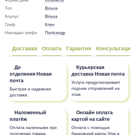
Топ
Вільха
Корпус
Вільха
Гриф
Клен
Накладка грифа
Палісандр
Доставка
Оплата
Гарантия
Консультация
До
Курьерская
отделения
Новая
доставка
Новая почта
почта
Услуга предусматривает
подъем отправлений на
Быстрая и надежная
этаж.
доставка.
Наложенный
Онлайн оплата
платёж
картой на сайте
Оплата наличными при
Оплата с помощью
получении товара.
банковской карты Visa и