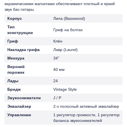
керамическими магнитами обеспечивают плотный и яркий
звук бас-гитары.
Корпус
Липа (Basswood)
Тип
Гриф на болтах
конструкции
Гриф
Клён
Накладка грифа
Лавр (Laurel)
Мензура
34"
Верхний
40 мм
порожек
Лады
24
Бридж
Vintage Style
Звукосниматели
J / P
Эквалайзер
2-х полосный активный эквалайзер
Управление
1 регулятор громкости, 1 регулятор
баланса звукоснимателей