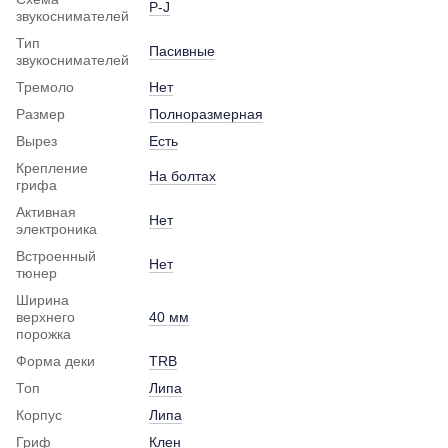
P-J
звукоснимателей
Тип
Пасивные
звукоснимателей
Тремоло
Нет
Размер
Полноразмерная
Вырез
Есть
Крепление
На болтах
грифа
Активная
Нет
электроника
Встроенный
Нет
тюнер
Ширина
верхнего
40 мм
порожка
Форма деки
TRB
Топ
Липа
Корпус
Липа
Гриф
Клен