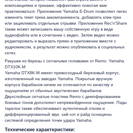
композициями и треками, эффективно помогая вам
практиковаться. Приложение Yamaha E-Drum позволяет легко
изменять темп трека аккомпанемента, добавлять клик-трек
или зацикливать отдельные отрывки. Приложение Rec'n'Share
также может записывать вашу собственную игру в виде
аудиофайла или в сочетании с видео. Затем видео можно
редактировать и вырезать прямо в приложении вместе с
аудиомиксом, а результат можно опубликовать в социальных
сетях.
Ракушки из березы с сетчатыми головками от Remo: Yamaha
DTX10K-M
Yamaha DTX8K-M имеет превосходный березовый корпус,
изготовленный на заводах Yamaha. Покрытые вручную
корпуса барабанов ничем не отличаются по качеству и
ощущениям от обычных акустических барабанов.
Двухслойные сетчатые пластики Remo с демпфированием
боковых тонов дополняют непревзойденное ощущение. Пэды
тарелок также обеспечивают аутентичный отклик и
дифференцированный звук. хай-хэт и райд оснащены
системой определения точки удара Yamaha.
Технические характеристики: