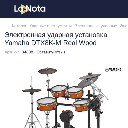
Каталог
Ударные инструменты
Электронные ударные
Эле
Электронная ударная установка
Yamaha DTX8K-M Real Wood
Артикул:
34898
Оставить отзыв