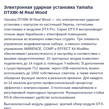
Электронная ударная установка Yamaha
DTX8K-M Real Wood
Yamaha DTX8K-M Real Wood — это электрическая ударная
установка с корпусом из настоящей березы, сетчатыми
пластиками и модулем DTX Pro. Серия DTX 8 воспроизводит
точные звуки барабанов с атмосферой помещения,
записанные во всемирно известных студиях. Три элемента
управления модификатором набора, а именно элементы
управления AMBIENCE, COMP и EFFECT Kit Modifier,
обеспечивают реалистичность и настройку в соответствии с
вашими предпочтениями. 10 триггерных входов позволяют
подключить до 14 пэдов (с помощью Y-кабеля). В дополнение
к существующим 712 звукам, через USB-накопитель можно
использовать до 1000 собственных сэмплов, а также имеется
обширная функция записи в реальном времени. Для каждого
из 14 каналов доступен профессиональный процессор
эффектов с компрессорами, 3-полосным эквалайзером и
регулировкой переходных процессов. Функциональная стойка
RS-8 обеспечивает удобство использования.
Высококлассный модуль ударных: краткий обзор модуля DTX-
PRO