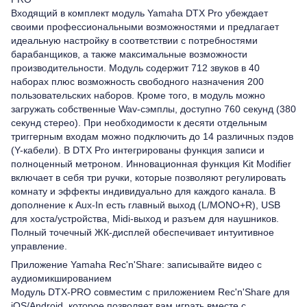
Входящий в комплект модуль Yamaha DTX Pro убеждает
своими профессиональными возможностями и предлагает
идеальную настройку в соответствии с потребностями
барабанщиков, а также максимальные возможности
производительности. Модуль содержит 712 звуков в 40
наборах плюс возможность свободного назначения 200
пользовательских наборов. Кроме того, в модуль можно
загружать собственные Wav-сэмплы, доступно 760 секунд (380
секунд стерео). При необходимости к десяти отдельным
триггерным входам можно подключить до 14 различных пэдов
(Y-кабели). В DTX Pro интегрированы функция записи и
полноценный метроном. Инновационная функция Kit Modifier
включает в себя три ручки, которые позволяют регулировать
комнату и эффекты индивидуально для каждого канала. В
дополнение к Aux-In есть главный выход (L/MONO+R), USB
для хоста/устройства, Midi-выход и разъем для наушников.
Полный точечный ЖК-дисплей обеспечивает интуитивное
управление.
Приложение Yamaha Rec'n'Share: записывайте видео с
аудиомикшированием
Модуль DTX-PRO совместим с приложением Rec'n'Share для
iOS/Android, которое позволяет вам играть вместе с