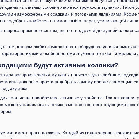
нная разновидность акустической техники пользуется у организат
е одним из главных условий является громкость звучания. Такой у
другими атмосферными осадками и погодными явлениями. Кроме то
но подобрать наиболее оптимальный аппарат, усиливающий сигна
и широко применяются там, где нет под рукой доступной электрос
дет тем, кто сам любит комплектовать оборудование и заниматься 
 характеристиками и особенностями звуковой техники. Комплекты 
дходящими будут активные колонки?
тв для воспроизведения музыки и прочего звука наиболее подходит
му можно довольно просто подобрать самому или же с помощью сот
вид акустики.
дии тоже чаще приобретают активные устройства. Так как данная 
ее можно устанавливать только в местах с соответствующими розе
еером.
кустика имеет право на жизнь. Каждый из видов хорош в конкретны