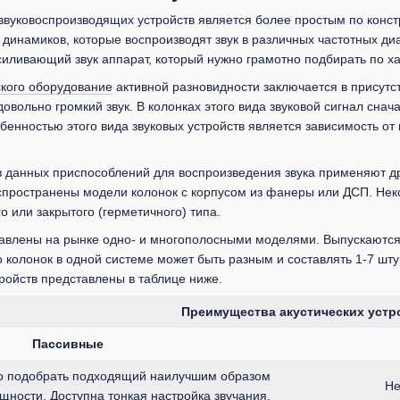
звуковоспроизводящих устройств является более простым по конст
 динамиков, которые воспроизводят звук в различных частотных ди
иливающий звук аппарат, который нужно грамотно подбирать по ха
ского оборудование
активной разновидности заключается в присутс
довольно громкий звук. В колонках этого вида звуковой сигнал сна
бенностью этого вида звуковых устройств является зависимость от
в данных приспособлений для воспроизведения звука применяют д
спространены модели колонок с корпусом из фанеры или ДСП. Нек
о или закрытого (герметичного) типа.
тавлены на рынке одно- и многополосными моделями. Выпускаютс
 колонок в одной системе может быть разным и составлять 1-7 шту
ройств представлены в таблице ниже.
Преимущества акустических устр
Пассивные
о подобрать подходящий наилучшим образом
Не
щности. Доступна тонкая настройка звучания.