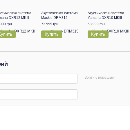
устическая система
Акустическая система
Акустическая система
maha DXR12 MKIII
Mackie DRM315
Yamaha DXR10 MKIII
999 грн
72 999 грн
63 999 грн
Купить
Купить
Купить
рий
Войти с помощью