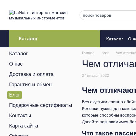
Перейти к основному контенту
Каталог
Каталог
О н
Кредитова
Каталог
Главная
Блог
Чем отличаю
Чем отлича
О нас
Доставка и оплата
27 января 2022
Гарантия и обмен
Чем отличают
Блог
Без акустики сложно обойт
Подарочные сертификаты
Колонки нужны для компью
Контакты
которые способны воспроиз
Давайте познакомимся боле
Карта сайта
Что такое пасси