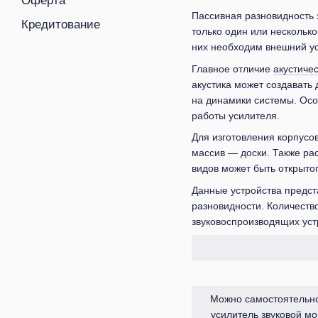
Оферта
Пассивная разновидность 
Кредитование
только один или несколько
них необходим внешний ус
Главное отличие
акустиче
акустика может создавать 
на динамики системы. Осо
работы усилителя.
Для изготовления корпусо
массив — доски. Также ра
видов может быть открытог
Данные устройства предс
разновидности. Количество
звуковоспроизводящих уст
Можно самостоятельн
усилитель звуковой мо