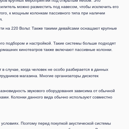
оров крупных мероприятий под открытым небом. Это
силитель можно разместить под навесом, чтобы исключить его
го, к мощным колонкам пассивного типа при наличии
л.
ети на 220 Вольт. Также такими девайсами оснащают крупные
его подбором и настройкой. Такие системы больше подходят
домашних кинотеатров также включают пассивные колонки.
 в случае, когда человек не особо разбирается в данных
рудников магазина. Многие организаторы дискотек
разновидность звукового оборудования зависима от обычной
тками. Колонки данного вида обычно используют совместно
х условиях. Поэтому перед покупкой акустической системы