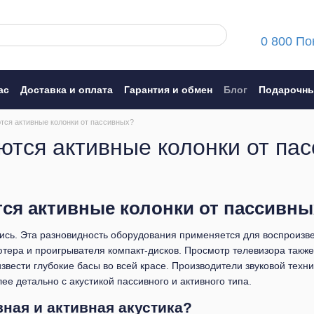
0 800 По
ас
Доставка и оплата
Гарантия и обмен
Блог
Подарочны
ние
тся активные колонки от пассивных?
ются активные колонки от па
ся активные колонки от пассивны
ись. Эта разновидность оборудования применяется для воспроизвед
тера и проигрывателя компакт-дисков. Просмотр телевизора такж
вести глубокие басы во всей красе. Производители звуковой техни
е детально с акустикой пассивного и активного типа.
вная и активная акустика?