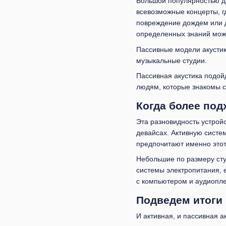
Большой популярностью да
всевозможные концерты, гд
повреждение дождем или 
определенных знаний мож
Пассивные модели акустик
музыкальные студии.
Пассивная акустика подой
людям, которые знакомы с
Когда более по
Эта разновидность устройс
девайсах. Активную систе
предпочитают именно этот 
Небольшие по размеру сту
системы электропитания, 
с компьютером и аудиопл
Подведем итоги
И активная, и пассивная а