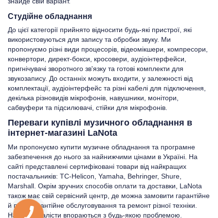
знайде свій варіант.
Студійне обладнання
До цієї категорії прийнято відносити будь-які пристрої, які
використовуються для запису та обробки звуку. Ми
пропонуємо різні види процесорів, відеомікшери, компресори,
конвертори, директ-бокси, кросовери, аудіоінтерфейси,
пригнічувачі зворотного зв'язку та готові комплекти для
звукозапису. До останніх можуть входити, у залежності від
комплектації, аудіоінтерфейс та різні кабелі для підключення,
декілька різновидів мікрофонів, навушники, монітори,
сабвуфери та підсилювачі, стійки для мікрофонів.
Переваги купівлі музичного обладнання в
інтернет-магазині LaNota
Ми пропонуємо купити музичне обладнання та програмне
забезпечення до нього за найнижчими цінами в Україні. На
сайті представлені сертифіковані товари від найкращих
постачальників: TC-Helicon, Yamaha, Behringer, Shure,
Marshall. Окрім зручних способів оплати та доставки, LaNota
також має свій сервісний центр, де можна замовити гарантійне
й післягарантійне обслуговування та ремонт різної техніки.
Наші спеціалісти впораються з будь-якою проблемою.