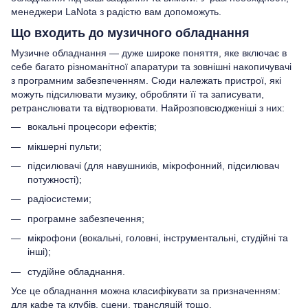
менеджери LaNota з радістю вам допоможуть.
Що входить до музичного обладнання
Музичне обладнання — дуже широке поняття, яке включає в
себе багато різноманітної апаратури та зовнішні накопичувачі
з програмним забезпеченням. Сюди належать пристрої, які
можуть підсилювати музику, обробляти її та записувати,
ретранслювати та відтворювати. Найрозповсюдженіші з них:
вокальні процесори ефектів;
мікшерні пульти;
підсилювачі (для навушників, мікрофонний, підсилювач
потужності);
радіосистеми;
програмне забезпечення;
мікрофони (вокальні, головні, інструментальні, студійні та
інші);
студійне обладнання.
Усе це обладнання можна класифікувати за призначенням:
для кафе та клубів, сцени, трансляцій тощо.