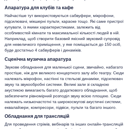
Апаратура для клубів та кафе
Найчастіше тут використовуються сабвуфери, мікрофони,
підсилювачі, мікшерні пульти, караоке тощо. Які саме пристрої
купувати, із якими характеристиками, залежить від
особливостей кімнати та максимальної кількості людей в ній.
Наприклад, щоб створити базовий якісний звуковий супровід
для невеличкого приміщення, у яке поміщається до 150 осіб,
буде достатньо 4 сабвуферів і динаміків.
Сценічна музична апаратура
Звукове обладнання для маленької сцени, звичайно, набагато
простіше, ніж для великого концертного залу або театру. Сюди
належать мікрофон, настінні та стельові динаміки, підсилювач
звуку та звукообробні системи. Великі зали зі складною
акустикою вимагають багато додаткового обладнання, щоб
забезпечити рівномірний розподіл звуку всією площею. Сюди
належать низькочастотні та широкосмугові акустичні системи,
еквалайзери, компресори, підвіси, пульти та багато іншого.
Обладнання для трансляцій
Для проведення стрімів, вебінарів та інших онлайн-трансляцій