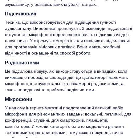
звукозапису, у розважальних клубах, театрах.
Підсилювачі
Техніка, що використовується для підвищення гучності
аудіосигналу. Виробники пропонують 3 різновиди: підсилювачі
потужності, мікрофонні передпідсилювачі та підсилювачі для
навушників. У окрему категорію інколи виділяють підсилювачі
для програвачів вінілових платівок. Вони мають особливі
відмінності в оснащенні та способі роботи.
Радіосистеми
Це підсилювачі звуку, які використовуються в випадках, коли
виконавцю необхідна свобода дій. До цієї категорії належать
мікрофонні, інструментальні та накамерні радіосистеми, а
також передавачі та приймачі радіосистеми.
Мікрофони
У нашому інтернет-магазині представлений великий вибір
мікрофонів для різноманітних завдань: вокальні, петличні, для
конференцій, студійні, для смартфонів, планшетів,
комп'ютерів. У кожній категорії є багато моделей з різними
технічними характеристиками, тому кожен покупець точно