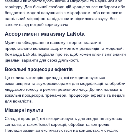
зазвичай використовують якісний мікрофон та наушники або
гарнітуру. Для більшої свободи дій краще за все вибирати або
бездротові моделі навушників з мікрофоном, або встановити
настільний мікрофон та підключити підсилювач звуку. Все
залежить від потреб користувача.
Ассортимент магазину LaNota
Музичне обладнання в нашому інтернет-магазині
представлено великим асортиментом різновидів та моделей.
Команда LaNota подбала про те, щоб кожен клієнт зміг знайти
ідеальні варіанти для своєї діяльності.
Вокальні процесори ефектів
Це велика категорія приладів, які використовуються
виконавцями та звукорежисерами для модифікації та обробки
людського голосу в режимі реального часу. До них належать
вокальні процесори, тренажери, процесори ефектів та педалі
для вокалістів.
Мікшерні пульти
Складні пристрої, які використовують для зведення звукових
сигналів, а також їхньої корекції, обробки та контролю.
Прилади зазвичай експлуатуються на концертах, у студіях