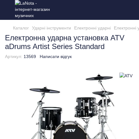
Каталог
Ударні інструменти
Електронні ударні
Електронні 
Електронна ударна установка ATV
aDrums Artist Series Standard
Артикул:
13569
Написати відгук