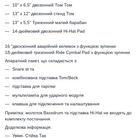
10" x 6,5" двозонний Том Том
13" x 12" двозонний стенд Том
13" x 5,5" Тризонний малий барабан
14-дюймовий двозонний Hi-Hat Pad
16 "двохзонний аварійний килимок з функцією зупинки
18-дюймовий тризонний Ride Cymbal Pad з функцією зупинки
Апаратний пакет, що складається з:
Snare st та
комбінована підставка Tom/Beck
підставка для тарілки
мультилампа для ударного модуля
клавіша для підключення та налаштування
Примітка: молоток Bassdrum та підставка Hi-Hat не входять до
комплекту постачання.
Додаткова інформація:
Увімк. Стійка Так