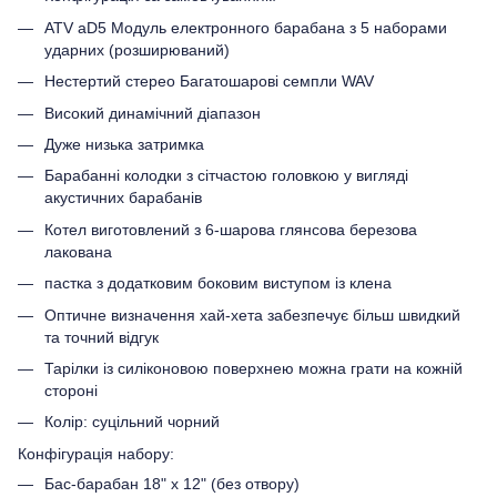
ATV aD5 Модуль електронного барабана з 5 наборами
ударних (розширюваний)
Нестертий стерео Багатошарові семпли WAV
Високий динамічний діапазон
Дуже низька затримка
Барабанні колодки з сітчастою головкою у вигляді
акустичних барабанів
Котел виготовлений з 6-шарова глянсова березова
лакована
пастка з додатковим боковим виступом із клена
Оптичне визначення хай-хета забезпечує більш швидкий
та точний відгук
Тарілки із силіконовою поверхнею можна грати на кожній
стороні
Колір: суцільний чорний
Конфігурація набору:
Бас-барабан 18" x 12" (без отвору)