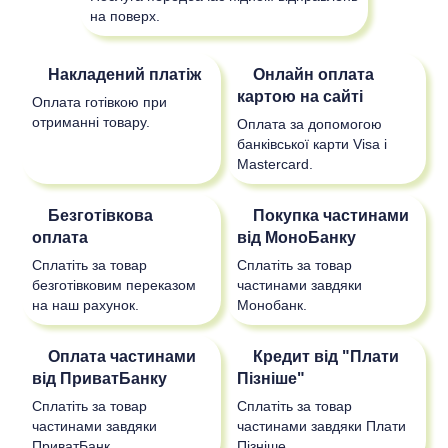
на поверх.
Накладений платіж
Онлайн оплата
картою на сайті
Оплата готівкою при
отриманні товару.
Оплата за допомогою
банківської карти Visa і
Mastercard.
Безготівкова
Покупка частинами
оплата
від МоноБанку
Сплатіть за товар
Сплатіть за товар
безготівковим переказом
частинами завдяки
на наш рахунок.
Монобанк.
Оплата частинами
Кредит від "Плати
від ПриватБанку
Пізніше"
Сплатіть за товар
Сплатіть за товар
частинами завдяки
частинами завдяки Плати
ПриватБанк.
Пізніше.