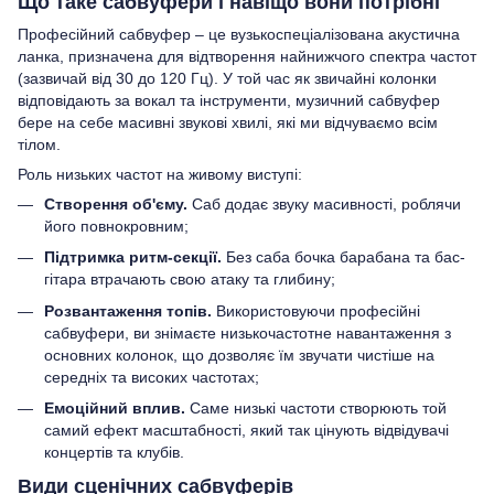
Що таке сабвуфери і навіщо вони потрібні
Професійний сабвуфер – це вузькоспеціалізована акустична
ланка, призначена для відтворення найнижчого спектра частот
(зазвичай від 30 до 120 Гц). У той час як звичайні колонки
відповідають за вокал та інструменти, музичний сабвуфер
бере на себе масивні звукові хвилі, які ми відчуваємо всім
тілом.
Роль низьких частот на живому виступі:
Створення об'єму.
Саб додає звуку масивності, роблячи
його повнокровним;
Підтримка ритм-секції.
Без саба бочка барабана та бас-
гітара втрачають свою атаку та глибину;
Розвантаження топів.
Використовуючи професійні
сабвуфери, ви знімаєте низькочастотне навантаження з
основних колонок, що дозволяє їм звучати чистіше на
середніх та високих частотах;
Емоційний вплив.
Саме низькі частоти створюють той
самий ефект масштабності, який так цінують відвідувачі
концертів та клубів.
Види сценічних сабвуферів