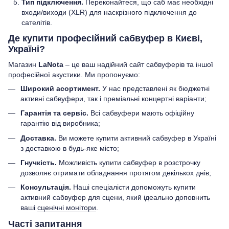
Тип підключення.
Переконайтеся, що саб має необхідні
входи/виходи (XLR) для наскрізного підключення до
сателітів.
Де купити професійний сабвуфер в Києві,
Україні?
Магазин
LaNota
– це ваш надійний сайт сабвуферів та іншої
професійної акустики. Ми пропонуємо:
Широкий асортимент.
У нас представлені як бюджетні
активні сабвуфери, так і преміальні концертні варіанти;
Гарантія та сервіс.
Всі сабвуфери мають офіційну
гарантію від виробника;
Доставка.
Ви можете купити активний сабвуфер в Україні
з доставкою в будь-яке місто;
Гнучкість.
Можливість купити сабвуфер в розстрочку
дозволяє отримати обладнання протягом декількох днів;
Консультація.
Наші спеціалісти допоможуть купити
активний сабвуфер для сцени, який ідеально доповнить
ваші
сценічні монітори
.
Часті запитання