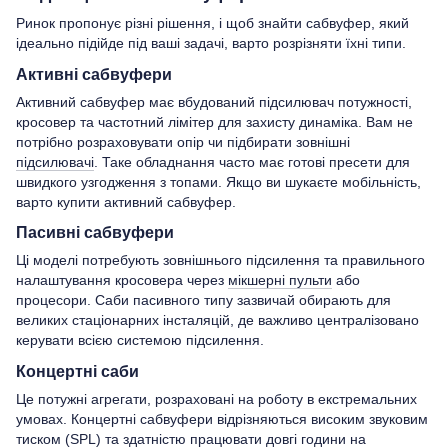
Ринок пропонує різні рішення, і щоб знайти сабвуфер, який
ідеально підійде під ваші задачі, варто розрізняти їхні типи.
Активні сабвуфери
Активний сабвуфер має вбудований підсилювач потужності,
кросовер та частотний лімітер для захисту динаміка. Вам не
потрібно розраховувати опір чи підбирати зовнішні
підсилювачі
. Таке обладнання часто має готові пресети для
швидкого узгодження з топами. Якщо ви шукаєте мобільність,
варто купити активний сабвуфер.
Пасивні сабвуфери
Ці моделі потребують зовнішнього підсилення та правильного
налаштування кросовера через
мікшерні пульти
або
процесори. Саби пасивного типу зазвичай обирають для
великих стаціонарних інсталяцій, де важливо централізовано
керувати всією системою підсилення.
Концертні саби
Це потужні агрегати, розраховані на роботу в екстремальних
умовах. Концертні сабвуфери відрізняються високим звуковим
тиском (SPL) та здатністю працювати довгі години на