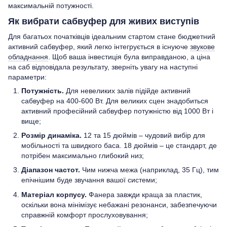
максимальній потужності.
Як вибрати сабвуфер для живих виступів
Для багатьох початківців ідеальним стартом стане бюджетний
активний сабвуфер, який легко інтегрується в існуюче
звукове
обладнання
. Щоб ваша інвестиція була виправданою, а ціна
на саб відповідала результату, зверніть увагу на наступні
параметри:
Потужність.
Для невеликих залів підійде активний
сабвуфер на 400-600 Вт. Для великих сцен знадобиться
активний професійний сабвуфер потужністю від 1000 Вт і
вище;
Розмір динаміка.
12 та 15 дюймів – чудовий вибір для
мобільності та швидкого баса. 18 дюймів – це стандарт, де
потрібен максимально глибокий низ;
Діапазон частот.
Чим нижча межа (наприклад, 35 Гц), тим
епічнішим буде звучання вашої системи;
Матеріал корпусу.
Фанера завжди краща за пластик,
оскільки вона мінімізує небажані резонанси, забезпечуючи
справжній комфорт прослуховування;