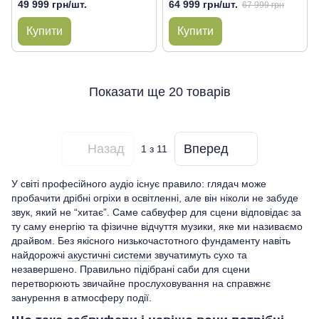
49 999 грн/шт.
64 999 грн/шт.
67 999 грн
Купити
Купити
Показати ще 20 товарів
Назад
Вперед
1
з 11
У світі професійного аудіо існує правило: глядач може
пробачити дрібні огріхи в освітленні, але він ніколи не забуде
звук, який не “хитає”. Саме сабвуфер для сцени відповідає за
ту саму енергію та фізичне відчуття музики, яке ми називаємо
драйвом. Без якісного низькочастотного фундаменту навіть
найдорожчі
акустичні системи
звучатимуть сухо та
незавершено. Правильно підібрані саби для сцени
перетворюють звичайне прослуховування на справжнє
занурення в атмосферу події.