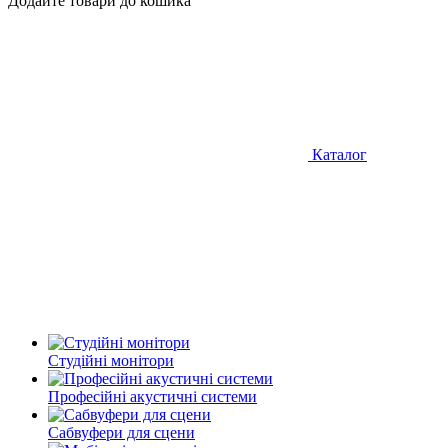
Додайте товари до кошика
Каталог
Студійні монітори
Професійні акустичні системи
Сабвуфери для сцени