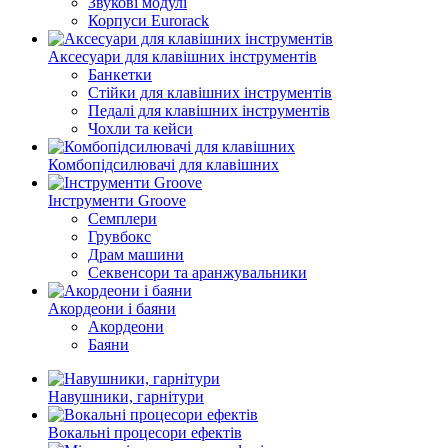
Звукові модулі
Корпуси Eurorack
Аксесуари для клавішних інструментів
Банкетки
Стійки для клавішних інструментів
Педалі для клавішних інструментів
Чохли та кейси
Комбопідсилювачі для клавішних
Інструменти Groove
Семплери
Грувбокс
Драм машини
Секвенсори та аранжувальники
Акордеони і баяни
Акордеони
Баяни
Навушники, гарнітури
Вокальні процесори ефектів