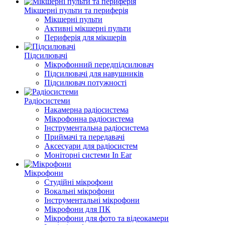
Мікшерні пульти та периферія
Мікшерні пульти
Активні мікшерні пульти
Периферія для мікшерів
Підсилювачі
Мікрофонний передпідсилювач
Підсилювачі для навушників
Підсилювач потужності
Радіосистеми
Накамерна радіосистема
Мікрофонна радіосистема
Інструментальна радіосистема
Приймачі та передавачі
Аксесуари для радіосистем
Моніторні системи In Ear
Мікрофони
Студійні мікрофони
Вокальні мікрофони
Інструментальні мікрофони
Мікрофони для ПК
Мікрофони для фото та відеокамери