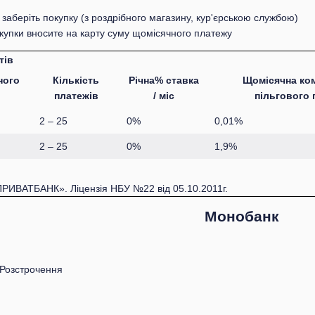
заберіть покупку (з роздрібного магазину, кур'єрською службою)
окупки вносите на карту суму щомісячного платежу
тів
ного
Кількість
Річна% ставка
Щомісячна ком
платежів
/ міс
пільгового 
2 – 25
0%
0,01%
2 – 25
0%
1,9%
ПРИВАТБАНК». Ліцензія НБУ №22 від 05.10.2011г.
Монобанк
 Розстрочення