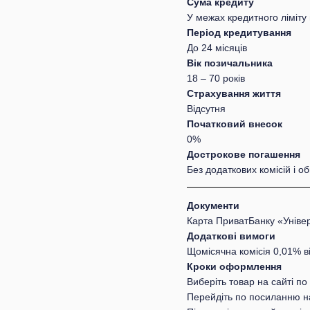
Сума кредиту
У межах кредитного ліміту 
Період кредитування
До 24 місяців
Вік позичальника
18 – 70 років
Страхування життя
Відсутня
Початковий внесок
0%
Дострокове погашення
Без додаткових комісій і 
Документи
Карта ПриватБанку «Уніве
Додаткові вимоги
Щомісячна комісія 0,01% в
Кроки оформлення
Виберіть товар на сайті п
Перейдіть по посиланню н