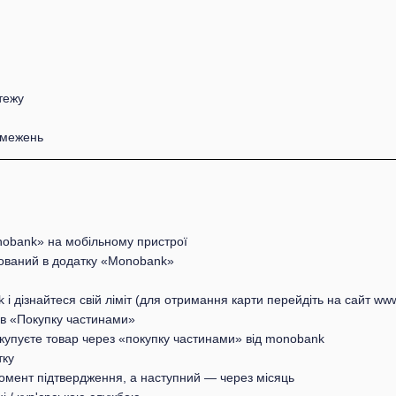
тежу
обмежень
obank» на мобільному пристрої
ований в додатку «Monobank»
і дізнайтеся свій ліміт (для отримання карти перейдіть на сайт w
 в «Покупку частинами»
купуєте товар через «покупку частинами» від monobank
тку
омент підтвердження, а наступний — через місяць