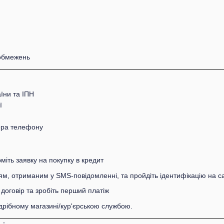
 обмежень
їни та ІПН
ї
ера телефону
міть заявку на покупку в кредит
м, отриманим у SMS-повідомленні, та пройдіть ідентифікацію на са
договір та зробіть перший платіж
дрібному магазині/кур'єрською службою.