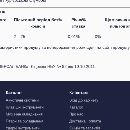
і / кур'єрською службою
тів
ого
Пільговий період без%
Річна%
Щомісячна к
комісій
ставка
пільговог
2 – 25
0,01%
0%
рактеристики продукту та попередження розміщені на сайті продукт
ВЕРСАЛ БАНК». Ліцензія НБУ № 92 від 10.10.2011.
Каталог
Клієнтам
Акустичні системи
Вхід до кабінету
Клавішні інструменти
Каталог
Музичне обладнання
Про нас
Гітари та обладнання
Доставка і оплата
Ударні інструменти
Обмін та гарантія