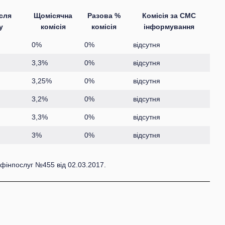
ісля
Щомісячна
Разова %
Комісія за СМС
у
комісія
комісія
інформування
0%
0%
відсутня
3,3%
0%
відсутня
3,25%
0%
відсутня
3,2%
0%
відсутня
3,3%
0%
відсутня
3%
0%
відсутня
фінпослуг №455 від 02.03.2017.