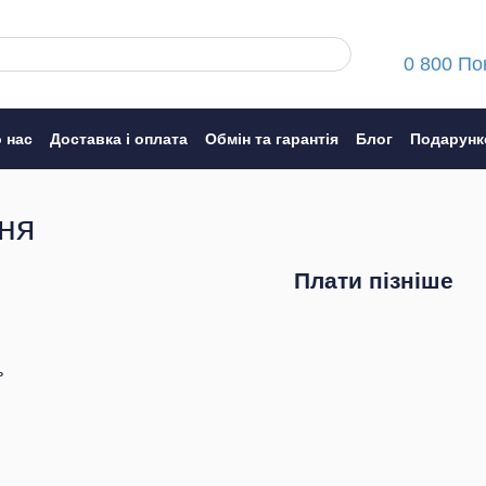
0 800 По
 нас
Доставка і оплата
Обмін та гарантія
Блог
Подарунк
ння
ня
Плати пізніше
ь