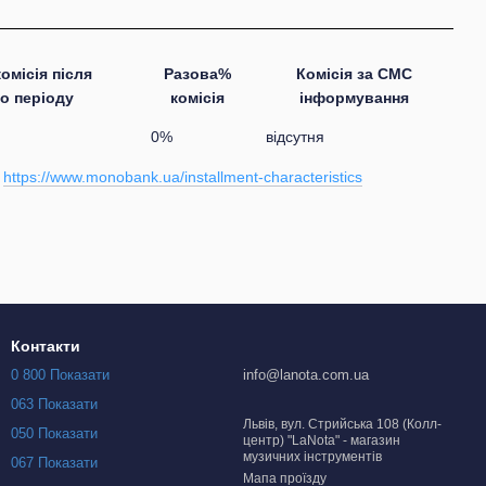
омісія після
Разова%
Комісія за СМС
о періоду
комісія
інформування
0%
відсутня
у
https://www.monobank.ua/installment-characteristics
Контакти
0 800 Показати
info@lanota.com.ua
063 Показати
Львів, вул. Стрийська 108 (Колл-
050 Показати
центр) "LaNota" - магазин
музичних інструментів
067 Показати
Мапа проїзду