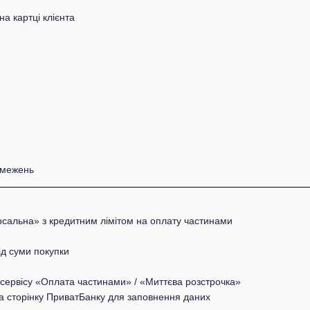
на картці клієнта
обмежень
рсальна» з кредитним лімітом на оплату частинами
ід суми покупки
о сервісу «Оплата частинами» / «Миттєва розстрочка»
а сторінку ПриватБанку для заповнення даних