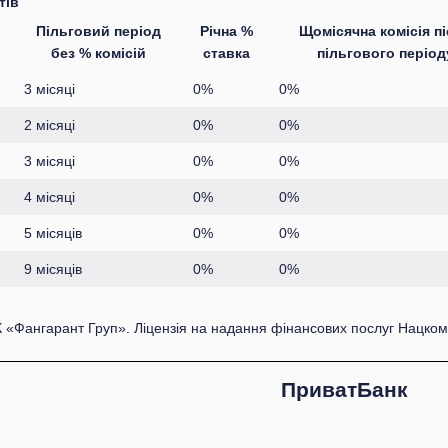
тів
Пільговий період
Річна %
Щомісячна комісія п
без % комісій
ставка
пільгового період
3 місяці
0%
0%
2 місяці
0%
0%
3 місяці
0%
0%
4 місяці
0%
0%
5 місяців
0%
0%
9 місяців
0%
0%
 «Фангарант Груп». Ліцензія на надання фінансових послуг Нацком
ПриватБанк