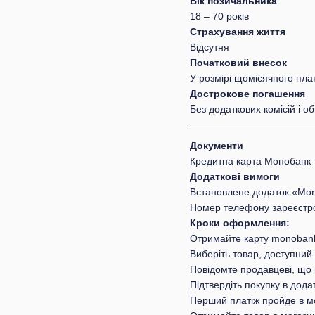
Вік позичальника
18 – 70 років
Страхування життя
Відсутня
Початковий внесок
У розмірі щомісячного пла
Дострокове погашення
Без додаткових комісій і 
Документи
Кредитна карта Монобанк
Додаткові вимоги
Встановлене додаток «Mon
Номер телефону зареєстр
Кроки оформлення:
Отримайте карту monobank 
Виберіть товар, доступний
Повідомте продавцеві, що 
Підтвердіть покупку в дода
Перший платіж пройде в м