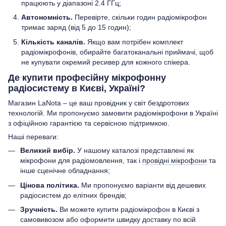
працюють у діапазоні 2.4 ГГц;
Автономність.
Перевірте, скільки годин радіомікрофон
тримає заряд (від 5 до 15 годин);
Кількість каналів.
Якщо вам потрібен комплект
радіомікрофонів, обирайте багатоканальні приймачі, щоб
не купувати окремий ресивер для кожного спікера.
Де купити професійну мікрофонну
радіосистему в Києві, Україні?
Магазин LaNota – це ваш провідник у світ бездротових
технологій. Ми пропонуємо замовити радіомікрофони в Україні
з офіційною гарантією та сервісною підтримкою.
Наші переваги:
Великий вибір.
У нашому каталозі представлені як
мікрофони для радіомовлення, так і
провідні мікрофони
та
інше сценічне обладнання;
Цінова політика.
Ми пропонуємо варіанти від дешевих
радіосистем до елітних брендів;
Зручність.
Ви можете купити радіомікрофон в Києві з
самовивозом або оформити швидку доставку по всій