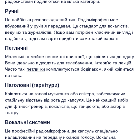
радіосистеми поділяються на кілька категорій.
Ручні
Це найбільш розповсюджений тип. Радіомікрофон має
вбудований у руків’я передавач. Це стандарт для вокалістів,
ведучих та журналістів. Якщо вам потрібен класичний вигляд і
надійність, тоді вам варто придбати саме такий варіант.
Петличні
Маленькі та майже непомітні пристрої, що кріпляться до одягу.
Вони ідеально підходять для телебачення, інтерв'ю та лекцій.
Часто такі
петлички
комплектуються бодіпаком, який кріпиться
на пояс.
Наголовні (гарнітури)
Кріпляться на голові музиканта або спікера, забезпечуючи
стабільну відстань від рота до капсуля. Це найкращий вибір
для фітнес-тренерів, вокалістів, що танцюють, або акторів
театру.
Вокальні системи
Це професійні радіомікрофони, де капсуль спеціально
налаштований на передачу нюансів голосу. Вокальна