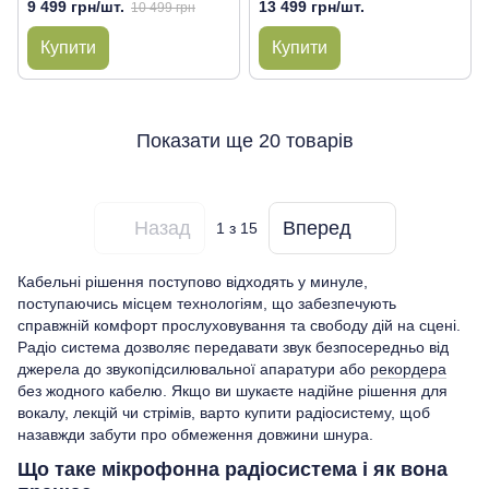
9 499 грн/шт.
13 499 грн/шт.
10 499 грн
Купити
Купити
Показати ще 20 товарів
Назад
Вперед
1
з 15
Кабельні рішення поступово відходять у минуле,
поступаючись місцем технологіям, що забезпечують
справжній комфорт прослуховування та свободу дій на сцені.
Радіо система дозволяє передавати звук безпосередньо від
джерела до звукопідсилювальної апаратури або
рекордера
без жодного кабелю. Якщо ви шукаєте надійне рішення для
вокалу, лекцій чи стрімів, варто купити радіосистему, щоб
назавжди забути про обмеження довжини шнура.
Що таке мікрофонна радіосистема і як вона