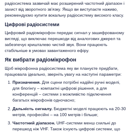
радіосистема зазвичай має розширений частотний діапазон і
захист від зворотного зв’язку. Якщо ви виступаєте наживо,
рекомендуємо купити вокальну радіосистему високого класу.
Цифрові радіосистеми
Цифровий радіомікрофон передає сигнал у зашифрованому
вигляді, що виключає перешкоди від аналогових джерел та
забезпечує кришталево чистий звук. Вони працюють
стабільніше в умовах завантаженого ефіру.
Як вибрати радіомікрофон
Щоб мікрофонна радіосистема яку ви плануєте придбати,
працювала ідеально, зверніть увагу на наступні параметри:
Призначення.
Для сцени потрібні надійні ручні моделі,
для блогінгу – компактні цифрові рішення, а для
конференцій – системи з можливістю підключення
багатьох мікрофонів одночасно;
Дальність сигналу.
Бюджетні моделі працюють на 20-30
метрів, професійні – на 100 метрів і більше;
Частотний діапазон.
UHF-системи менш схильні до
перешкод ніж VHF. Також існують цифрові системи, що