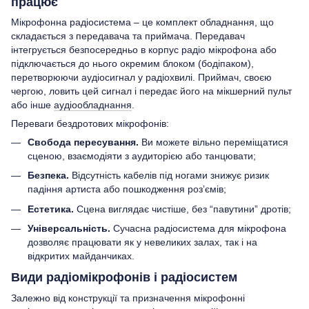
працює
Мікрофонна радіосистема – це комплект обладнання, що
складається з передавача та приймача. Передавач
інтегрується безпосередньо в корпус радіо мікрофона або
підключається до нього окремим блоком (бодіпаком),
перетворюючи аудіосигнал у радіохвилі. Приймач, своєю
чергою, ловить цей сигнал і передає його на мікшерний пульт
або інше
аудіообладнання
.
Переваги бездротових мікрофонів:
Свобода пересування.
Ви можете вільно переміщатися
сценою, взаємодіяти з аудиторією або танцювати;
Безпека.
Відсутність кабелів під ногами знижує ризик
падіння артиста або пошкодження роз’ємів;
Естетика.
Сцена виглядає чистіше, без “павутини” дротів;
Універсальність.
Сучасна радіосистема для мікрофона
дозволяє працювати як у невеликих залах, так і на
відкритих майданчиках.
Види радіомікрофонів і радіосистем
Залежно від конструкції та призначення мікрофонні