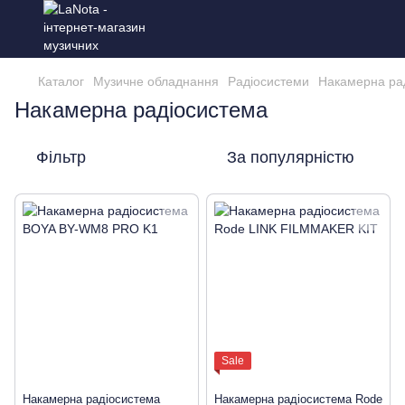
Каталог
Музичне обладнання
Радіосистеми
Накамерна ра
Накамерна радіосистема
Фільтр
За популярністю
Sale
Накамерна радіосистема
Накамерна радіосистема Rode