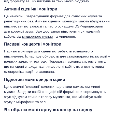
від формату ваших виступів та технічного бюджету.
Активні сценічні монітори
Це найбільш затребуваний формат для сучасних клубів та
репетиційних баз. Активні сценічні монітори мають вбудований
підсилювач потужності та часто оснащені DSP-процесором
для корекції звуку. Вам достатньо підключити сигнальний
кабель від
мікшерного пульта
та живлення.
Пасивні концертні монітори
Пасивні монітори для сцени потребують зовнішнього
підсилення. Їх частіше обирають для стаціонарних інсталяцій у
великих залах чи театрах. Перевага пасивних систем у тому,
що на сцені знаходяться лише легкі кабінети, а вся чутлива
електроніка надійно захована.
Підлогові монітори для сцени
Це класичні “скошені” колонки, що стали символом живої
музики. Завдяки своїй специфічній формі вони спрямовують
звук під кутом точно в голову музиканта, що мінімізує витік
звуку в мікрофони та зал.
Як обрати моніторну колонку на сцену