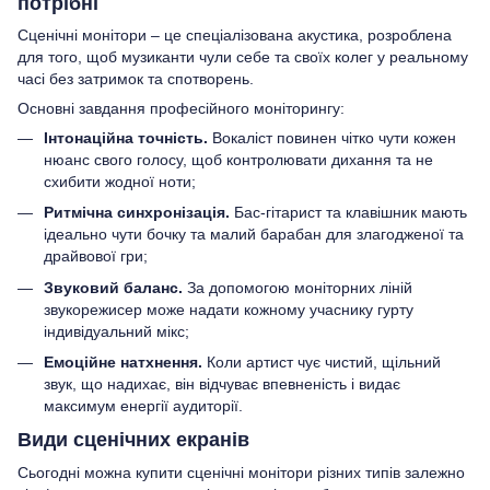
потрібні
Сценічні монітори – це спеціалізована акустика, розроблена
для того, щоб музиканти чули себе та своїх колег у реальному
часі без затримок та спотворень.
Основні завдання професійного моніторингу:
Інтонаційна точність.
Вокаліст повинен чітко чути кожен
нюанс свого голосу, щоб контролювати дихання та не
схибити жодної ноти;
Ритмічна синхронізація.
Бас-гітарист та клавішник мають
ідеально чути бочку та малий барабан для злагодженої та
драйвової гри;
Звуковий баланс.
За допомогою моніторних ліній
звукорежисер може надати кожному учаснику гурту
індивідуальний мікс;
Емоційне натхнення.
Коли артист чує чистий, щільний
звук, що надихає, він відчуває впевненість і видає
максимум енергії аудиторії.
Види сценічних екранів
Сьогодні можна купити сценічні монітори різних типів залежно