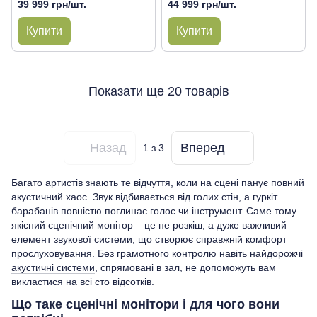
39 999 грн/шт.
44 999 грн/шт.
Купити
Купити
Показати ще 20 товарів
Назад
Вперед
1
з 3
Багато артистів знають те відчуття, коли на сцені панує повний
акустичний хаос. Звук відбивається від голих стін, а гуркіт
барабанів повністю поглинає голос чи інструмент. Саме тому
якісний сценічний монітор – це не розкіш, а дуже важливий
елемент звукової системи, що створює справжній комфорт
прослуховування. Без грамотного контролю навіть найдорожчі
акустичні системи
, спрямовані в зал, не допоможуть вам
викластися на всі сто відсотків.
Що таке сценічні монітори і для чого вони