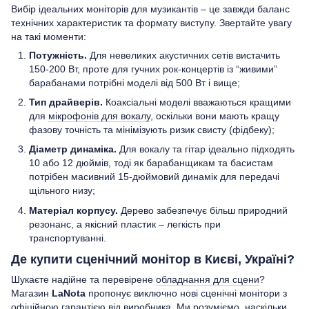
Вибір ідеальних моніторів для музикантів – це завжди баланс
технічних характеристик та формату виступу. Звертайте увагу
на такі моменти:
Потужність.
Для невеликих акустичних сетів вистачить
150-200 Вт, проте для гучних рок-концертів із “живими”
барабанами потрібні моделі від 500 Вт і вище;
Тип драйверів.
Коаксіальні моделі вважаються кращими
для
мікрофонів для вокалу
, оскільки вони мають кращу
фазову точність та мінімізують ризик свисту (фідбеку);
Діаметр динаміка.
Для вокалу та гітар ідеально підходять
10 або 12 дюймів, тоді як барабанщикам та басистам
потрібен масивний 15-дюймовий динамік для передачі
щільного низу;
Матеріал корпусу.
Дерево забезпечує більш природний
резонанс, а якісний пластик – легкість при
транспортуванні.
Де купити сценічний монітор в Києві, Україні?
Шукаєте надійне та перевірене
обладнання для сцени
?
Магазин
LaNota
пропонує виключно нові сценічні монітори з
офіційною гарантією від виробника. Ми розуміємо, наскільки