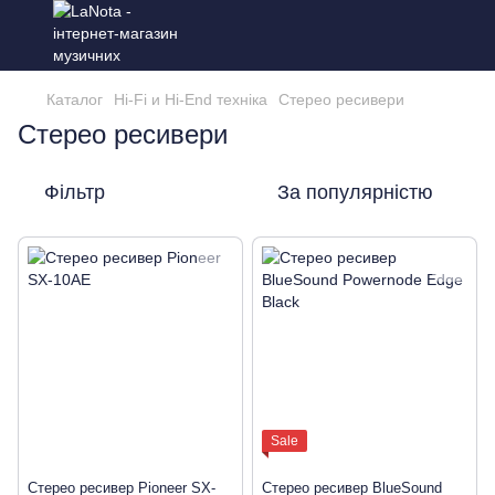
Каталог
Hi-Fi и Hi-End техніка
Стерео ресивери
Стерео ресивери
Фільтр
За популярністю
Sale
Стерео ресивер Pioneer SX-
Стерео ресивер BlueSound