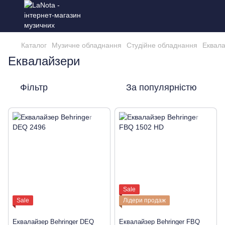
Каталог
Музичне обладнання
Студійне обладнання
Еквал
Еквалайзери
Фільтр
За популярністю
Sale
Sale
Лідери продаж
Еквалайзер Behringer DEQ
Еквалайзер Behringer FBQ