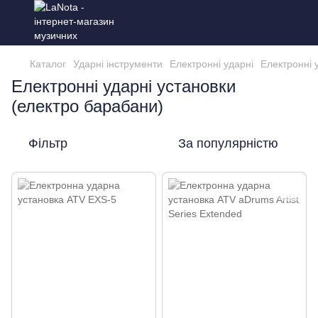
Каталог
Ударні інструменти
Електронні ударні
Електронні 
Електронні ударні установки
(електро барабани)
Фільтр
За популярністю