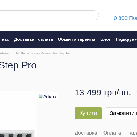
0 800 По
 нас
Доставка і оплата
Обмін та гарантія
Блог
Подарунк
ння
rturia
MIDI-контролер Arturia BeatStep Pro
Step Pro
13 499 грн/шт.
Купити
Замовити
Доставка
Оплата
Гар