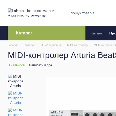
Перейти до основного контенту
Каталог
Каталог
Про
Кредитува
Головна
Каталог
DJ обладнання
MIDI-контролер
MIDI-контролер A
MIDI-контролер Arturia Beat
В наявності
Написати відгук