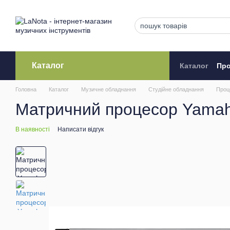
Перейти до основного контенту
Каталог
Каталог
Про
Кредитува
Головна
Каталог
Музичне обладнання
Студійне обладнання
Проц
Матричний процесор Yama
В наявності
Написати відгук