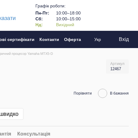
Графік роботи:
Пн-Пт:
10:00–18:00
казати
Сб:
10:00–15:00
Нд:
Вихідний
Вхід
ові сертифікати
Контакти
Оферта
Укр
ричний процесор Yamaha MTX5-D
Артикул
12467
Порівняти
В бажання
 швидко
антія
Консультація