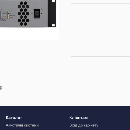
ар
Каталог
Клієнтам
Акустичні системи
Вхід до кабінету