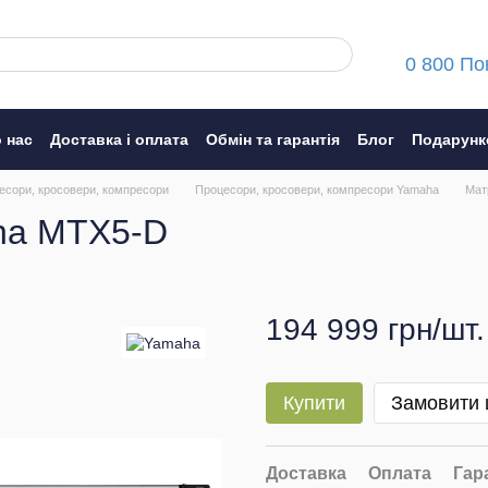
0 800 По
 нас
Доставка і оплата
Обмін та гарантія
Блог
Подарунк
ння
есори, кросовери, компресори
Процесори, кросовери, компресори Yamaha
Мат
ha MTX5-D
194 999 грн/шт.
Купити
Замовити
Доставка
Оплата
Гар