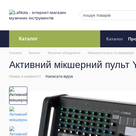
Перейти до основного контенту
Каталог
Каталог
Про
Кредитува
Головна
Каталог
Музичне обладнання
Мікшерні пульти та периферія
Активний мікшерний пульт
Немає в наявності
Написати відгук