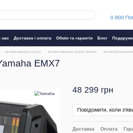
0 800 По
 нас
Доставка і оплата
Обмін та гарантія
Блог
Подарунк
ння
Активні мікшерні пульти
Активні мікшерні пульти Yamaha
Активний мікшерни
 Yamaha EMX7
48 299 грн
Повідомити, коли з'яв
Доставка
Оплата
Гар