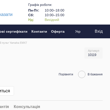
Графік роботи:
Пн-Пт:
10:00–18:00
казати
Сб:
10:00–15:00
Нд:
Вихідний
Вхід
ові сертифікати
Контакти
Оферта
Укр
й пульт Yamaha EMX7
Артикул
10119
Порівняти
В бажання
иться
антія
Консультація