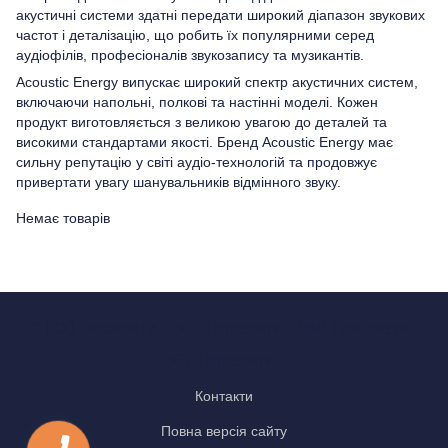
акустичні системи здатні передати широкий діапазон звукових
частот і деталізацію, що робить їх популярними серед
аудіофілів, професіоналів звукозапису та музикантів.
Acoustic Energy випускає широкий спектр акустичних систем,
включаючи напольні, полкові та настінні моделі. Кожен
продукт виготовляється з великою увагою до деталей та
високими стандартами якості. Бренд Acoustic Energy має
сильну репутацію у світі аудіо-технологій та продовжує
привертати увагу шанувальників відмінного звуку.
Немає товарів
0 800 Показати
063 Показати
050 Показати
067 Показати
Контакти
Повна версія сайту