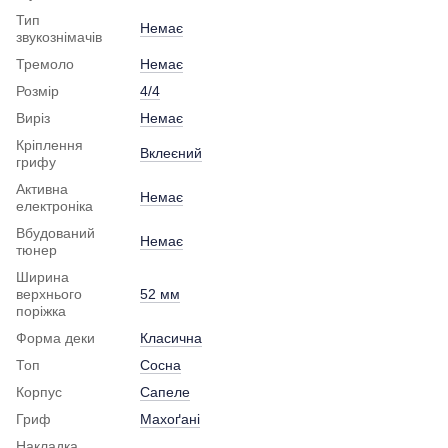
Тип
Немає
звукознімачів
Тремоло
Немає
Розмір
4/4
Виріз
Немає
Кріплення
Вклеєний
грифу
Активна
Немає
електроніка
Вбудований
Немає
тюнер
Ширина
верхнього
52 мм
поріжка
Форма деки
Класична
Топ
Сосна
Корпус
Сапеле
Гриф
Махоґані
Накладка