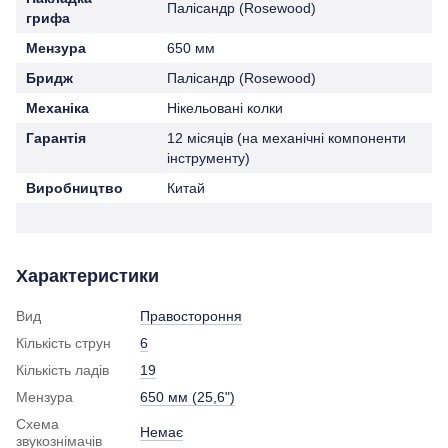
Палісандр (Rosewood)
грифа
Мензура
650 мм
Бридж
Палісандр (Rosewood)
Механіка
Нікельовані колки
Гарантія
12 місяців (на механічні компоненти
інструменту)
Виробництво
Китай
Характеристики
Вид
Правостороння
Кількість струн
6
Кількість ладів
19
Мензура
650 мм (25,6")
Схема
Немає
звукознімачів