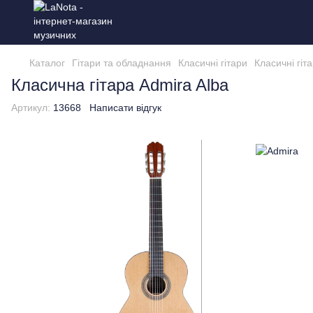
Каталог
Гітари та обладнання
Класичні гітари
Класичні гіт
Класична гітара Admira Alba
Артикул:
13668
Написати відгук