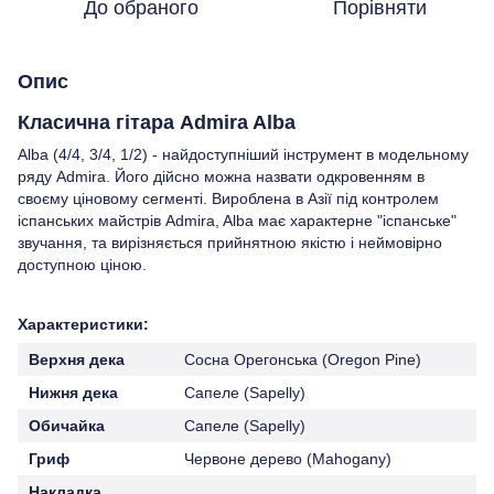
До обраного
Порівняти
Опис
Класична гітара Admira Alba
Alba (4/4, 3/4, 1/2) - найдоступніший інструмент в модельному
ряду Admira. Його дійсно можна назвати одкровенням в
своєму ціновому сегменті. Вироблена в Азії під контролем
іспанських майстрів Admira, Alba має характерне "іспанське"
звучання, та вирізняється прийнятною якістю і неймовірно
доступною ціною.
Характеристики:
Верхня дека
Сосна Орегонська (Oregon Pine)
Нижня дека
Сапеле (Sapelly)
Обичайка
Сапеле (Sapelly)
Гриф
Червоне дерево (Mahogany)
Накладка