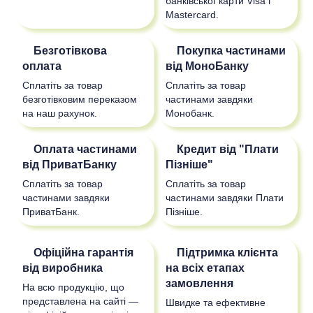
банківської карти Visa і
Mastercard.
Безготівкова
Покупка частинами
оплата
від МоноБанку
Сплатіть за товар
Сплатіть за товар
безготівковим переказом
частинами завдяки
на наш рахунок.
Монобанк.
Оплата частинами
Кредит від "Плати
від ПриватБанку
Пізніше"
Сплатіть за товар
Сплатіть за товар
частинами завдяки
частинами завдяки Плати
ПриватБанк.
Пізніше.
Офіційна гарантія
Підтримка клієнта
від виробника
на всіх етапах
замовлення
На всю продукцію, що
представлена на сайті —
Швидке та ефективне