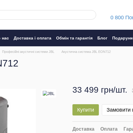
0 800 По
 нас
Доставка і оплата
Обмін та гарантія
Блог
Подарунк
ння
Професійні акустичні системи JBL
Акустична система JBL EON712
N712
33 499 грн/шт.
Купити
Замовити
Доставка
Оплата
Гар