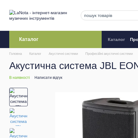
Перейти до основного контенту
Каталог
Каталог
Про
Кредитува
Головна
Каталог
Акустичні системи
Професійні акустичні системи
Акустична система JBL EO
В наявності
Написати відгук