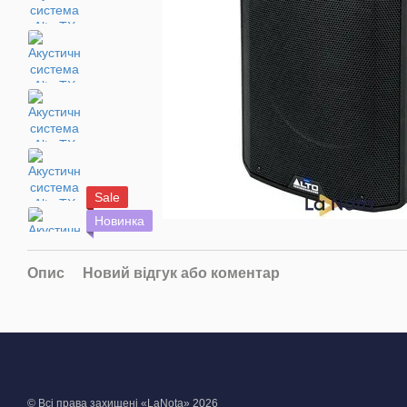
Sale
Новинка
Опис
Новий відгук або коментар
© Всі права захищені «LaNota» 2026