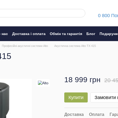
0 800 По
 нас
Доставка і оплата
Обмін та гарантія
Блог
Подарунк
ння
Професійні акустичні системи Alto
Акустична система Alto TX 415
415
18 999 грн
20 45
Купити
Замовити
Доставка
Оплата
Гар