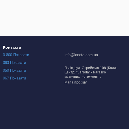
ри ING.
ьно використати будь-який талант.
Контакти
0 800 Показати
info@lanota.com.ua
063 Показати
Львів, вул. Стрийська 108 (Колл-
050 Показати
центр) "LaNota" - магазин
музичних інструментів
067 Показати
Мапа проїзду