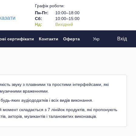
Графік роботи:
Пн-Пт:
10:00–18:00
казати
Сб:
10:00–15:00
Нд:
Вихідний
Вхід
ові сертифікати
Контакти
Оферта
Укр
ість звуку з плавними та простими інтерфейсами, які
 музичними враженнями.
удь-яких аудіододатків і всіх видів виконання.
 момент складається з 7 лінійок продуктів, які пропонують
тів, акторів, музикантів і талановитих виконавців.
активні колонки та сабвуфери; активні колонки Redfire; I-
мпактні мікшерні пульти ANTMIX, бездротові мікрофонні