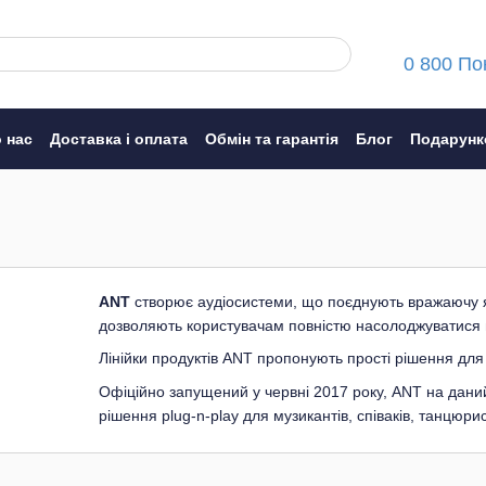
0 800 По
 нас
Доставка і оплата
Обмін та гарантія
Блог
Подарунк
ння
ANT
створює аудіосистеми, що поєднують вражаючу як
дозволяють користувачам повністю насолоджуватися
Лінійки продуктів ANT пропонують прості рішення для б
Офіційно запущений у червні 2017 року, ANT на даний
рішення plug-n-play для музикантів, співаків, танцюрис
B-Twig All-in-one Column PA система серії; Greenhead 
Roller Портативний PA з живленням від батарейок; Ко