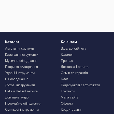
системи UNO G8 і START 16 і внутрішньовушні моніто
Кожен продукт ANT спрямований на те, щоб максимал
Каталог
Клієнтам
Акустичні системи
Вхід до кабінету
Клавішні інструменти
Каталог
Музичне обладнання
Про нас
Гітари та обладнання
Доставка і оплата
Ударні інструменти
Обмін та гарантія
DJ обладнання
Блог
Духові інструменти
Подарункові сертифікати
Hi-Fi и Hi-End техніка
Контакти
Домашнє аудіо
Мапа сайту
Проекційне обладнання
Оферта
Смичкові інструменти
Кредитування