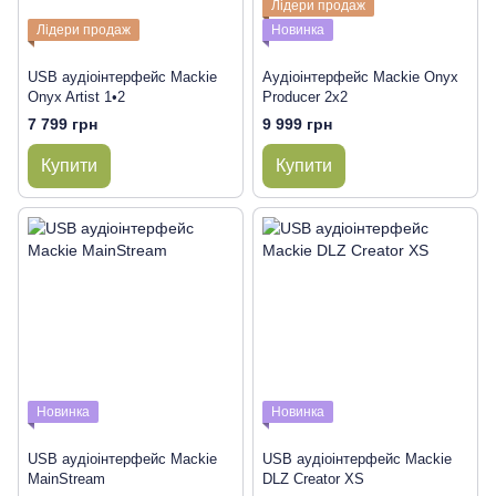
Лідери продаж
Лідери продаж
Новинка
USB аудіоінтерфейс Mackie
Аудіоінтерфейс Mackie Onyx
Onyx Artist 1•2
Producer 2x2
7 799 грн
9 999 грн
Купити
Купити
Новинка
Новинка
USB аудіоінтерфейс Mackie
USB аудіоінтерфейс Mackie
MainStream
DLZ Creator XS