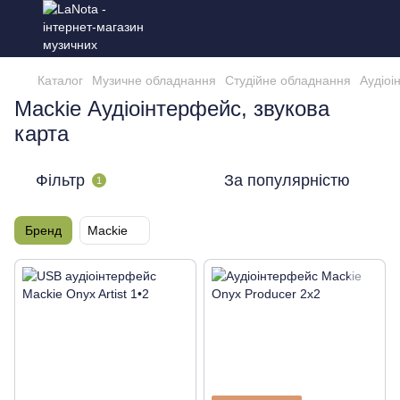
Каталог
Музичне обладнання
Студійне обладнання
Аудіоі
Mackie Аудіоінтерфейс, звукова
карта
Фільтр
За популярністю
1
Бренд
Mackie