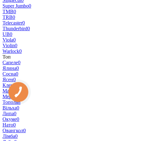
Singlecut
0
Super Jumbo
0
TMB
0
TRB
0
Telecaster
0
Thunderbird
0
UB
0
Viola
0
Violin
0
Warlock
0
Топ
Сапеле
0
Ялина
0
Сосна
0
Ясен
0
Клен
0
Махоґані
5
Меранті
2
Тополя
8
Вільха
0
Липа
0
Окуме
0
Нато
0
Овангкол
0
Лімба
0