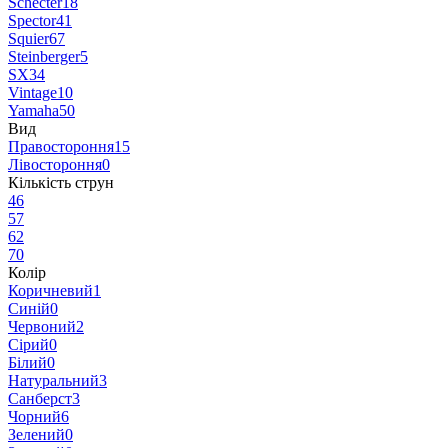
Schecter
18
Spector
41
Squier
67
Steinberger
5
SX
34
Vintage
10
Yamaha
50
Вид
Правостороння
15
Лівостороння
0
Кількість струн
4
6
5
7
6
2
7
0
Колір
Коричневий
1
Синій
0
Червоний
2
Сірий
0
Білий
0
Натуральний
3
Санберст
3
Чорний
6
Зелений
0