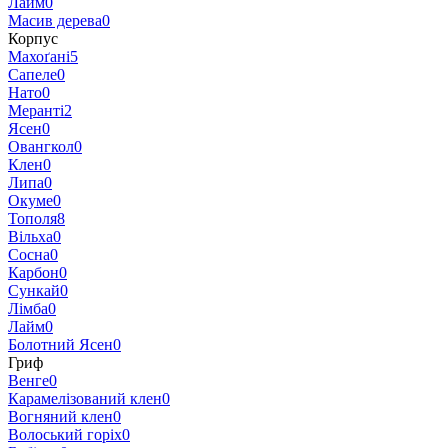
Лайм
0
Масив дерева
0
Корпус
Махоґані
5
Сапеле
0
Нато
0
Меранті
2
Ясен
0
Овангкол
0
Клен
0
Липа
0
Окуме
0
Тополя
8
Вільха
0
Сосна
0
Карбон
0
Сункай
0
Лімба
0
Лайм
0
Болотний Ясен
0
Гриф
Венге
0
Карамелізований клен
0
Вогняний клен
0
Волоський горіх
0