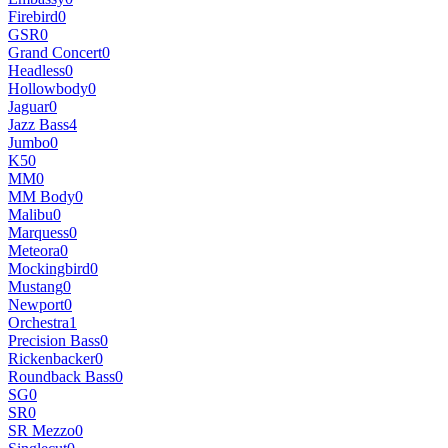
Firebird
0
GSR
0
Grand Concert
0
Headless
0
Hollowbody
0
Jaguar
0
Jazz Bass
4
Jumbo
0
K5
0
MM
0
MM Body
0
Malibu
0
Marquess
0
Meteora
0
Mockingbird
0
Mustang
0
Newport
0
Orchestra
1
Precision Bass
0
Rickenbacker
0
Roundback Bass
0
SG
0
SR
0
SR Mezzo
0