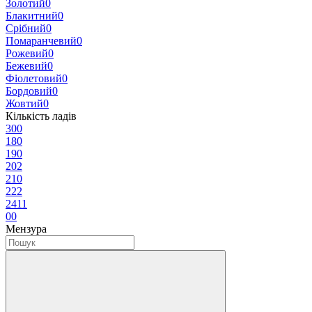
Золотий
0
Блакитний
0
Срібний
0
Помаранчевий
0
Рожевий
0
Бежевий
0
Фіолетовий
0
Бордовий
0
Жовтий
0
Кількість ладів
30
0
18
0
19
0
20
2
21
0
22
2
24
11
0
0
Мензура