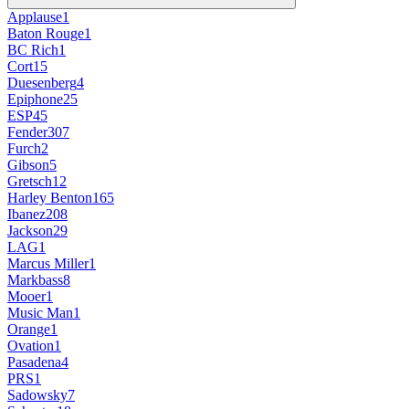
Applause
1
Baton Rouge
1
BC Rich
1
Cort
15
Duesenberg
4
Epiphone
25
ESP
45
Fender
307
Furch
2
Gibson
5
Gretsch
12
Harley Benton
165
Ibanez
208
Jackson
29
LAG
1
Marcus Miller
1
Markbass
8
Mooer
1
Music Man
1
Orange
1
Ovation
1
Pasadena
4
PRS
1
Sadowsky
7