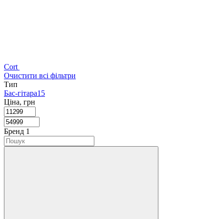
Cort
Очистити всі фільтри
Тип
Бас-гітара
15
Ціна, грн
Бренд
‍
1