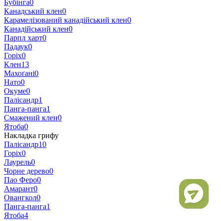
Бубінга
0
Канадський клен
0
Карамелізований канадійський клен
0
Канадійський клен
0
Парпл харт
0
Падаук
0
Горіх
0
Клен
13
Махоґані
0
Нато
0
Окуме
0
Палісандр
1
Панга-панга
1
Смажений клен
0
Ятоба
0
Накладка грифу
Палісандр
10
Горіх
0
Лаурель
0
Чорне дерево
0
Пао Феро
0
Амарант
0
Овангкол
0
Панга-панга
1
Ятоба
4