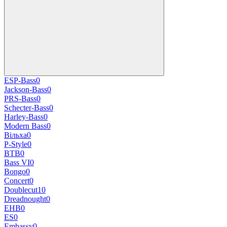
ESP-Bass
0
Jackson-Bass
0
PRS-Bass
0
Schecter-Bass
0
Harley-Bass
0
Modern Bass
0
Вільха
0
P-Style
0
BTB
0
Bass VI
0
Bongo
0
Concert
0
Doublecut
10
Dreadnought
0
EHB
0
ES
0
Embassy
0