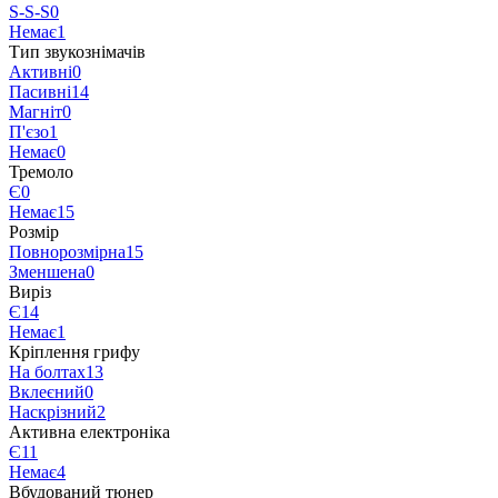
S-S-S
0
Немає
1
Тип звукознімачів
Активні
0
Пасивні
14
Магніт
0
П'єзо
1
Немає
0
Тремоло
Є
0
Немає
15
Розмір
Повнорозмірна
15
Зменшена
0
Виріз
Є
14
Немає
1
Кріплення грифу
На болтах
13
Вклеєний
0
Наскрізний
2
Активна електроніка
Є
11
Немає
4
Вбудований тюнер