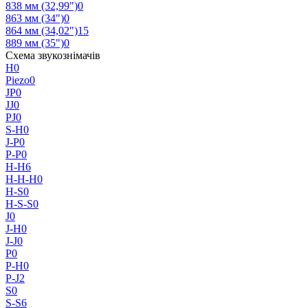
838 мм (32,99")
0
863 мм (34")
0
864 мм (34,02")
15
889 мм (35")
0
Схема звукознімачів
H
0
Piezo
0
JP
0
JJ
0
PJ
0
S-H
0
J-P
0
P-P
0
H-H
6
H-H-H
0
H-S
0
H-S-S
0
J
0
J-H
0
J-J
0
P
0
P-H
0
P-J
2
S
0
S-S
6