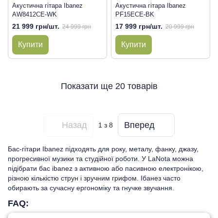
Акустична гітара Ibanez
Акустична гітара Ibanez
AW8412CE-WK
PF15ECE-BK
21 999 грн/шт.
17 999 грн/шт.
24 999 грн
20 999 грн
Купити
Купити
Показати ще 20 товарів
Назад
Вперед
1
з 8
Бас-гітари Ibanez підходять для року, металу, фанку, джазу,
прогресивної музики та студійної роботи. У LaNota можна
підібрати бас ibanez з активною або пасивною електронікою,
різною кількістю струн і зручним грифом. Ібанез часто
обирають за сучасну ергономіку та гнучке звучання.
FAQ: