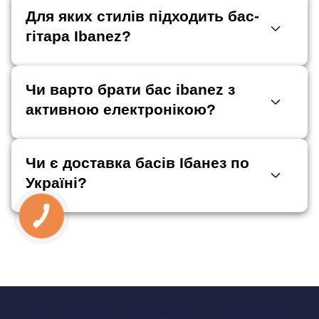
Для яких стилів підходить бас-
гітара Ibanez?
Чи варто брати бас ibanez з
активною електронікою?
Чи є доставка басів Ібанез по
Україні?
0 800 Показати
063 Показати
050 Показати