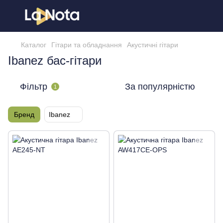
Каталог
Гітари та обладнання
Акустичні гітари
Ibanez бас-гітари
Фільтр
За популярністю
1
Бренд
Ibanez