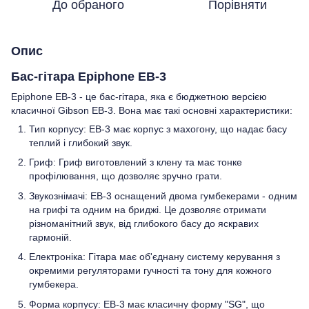
До обраного
Порівняти
Опис
Бас-гітара Epiphone EB-3
Epiphone EB-3 - це бас-гітара, яка є бюджетною версією
класичної Gibson EB-3. Вона має такі основні характеристики:
Тип корпусу: EB-3 має корпус з махогону, що надає басу
теплий і глибокий звук.
Гриф: Гриф виготовлений з клену та має тонке
профілювання, що дозволяє зручно грати.
Звукознімачі: EB-3 оснащений двома гумбекерами - одним
на грифі та одним на бриджі. Це дозволяє отримати
різноманітний звук, від глибокого басу до яскравих
гармоній.
Електроніка: Гітара має об'єднану систему керування з
окремими регуляторами гучності та тону для кожного
гумбекера.
Форма корпусу: EB-3 має класичну форму "SG", що