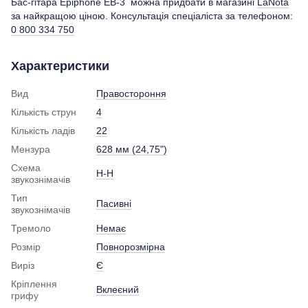
Бас-гітара Epiphone EB-3 можна придбати в магазині
LaNota
за найкращою ціною. Консультація спеціаліста за телефоном:
0 800 334 750
Характеристики
Вид
Правостороння
Кількість струн
4
Кількість ладів
22
Мензура
628 мм (24,75")
Схема
H-H
звукознімачів
Тип
Пасивні
звукознімачів
Тремоло
Немає
Розмір
Повнорозмірна
Виріз
Є
Кріплення
Вклеєний
грифу