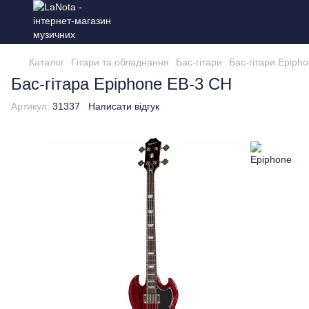
Каталог
Гітари та обладнання
Бас-гітари
Бас-гітари Epiph
Бас-гітара Epiphone EB-3 CH
Артикул:
31337
Написати відгук