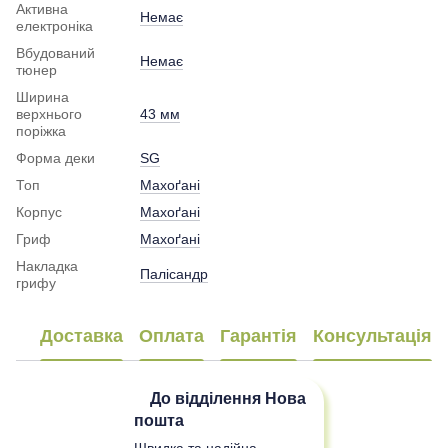
Активна
Немає
електроніка
Вбудований
Немає
тюнер
Ширина
верхнього
43 мм
поріжка
Форма деки
SG
Топ
Махоґані
Корпус
Махоґані
Гриф
Махоґані
Накладка
Палісандр
грифу
Доставка
Оплата
Гарантія
Консультація
До відділення
Нова
пошта
Швидка та надійна