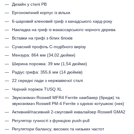
Дизайн у стилі PB
Ергономічний корпус із вільхи
6-шаровий кленовий гриф з канадського хард-року
Накладка на гриф із макассарського чорного дерева
Вставки на грифі з білих блоків
Сучасний профіль C-подібного вирізу
Мензура: 864 мм (34,02 дюйми)
Ширина порожка: 39 мм (1,54 дюйми)
Радіус грифа: 355,6 мм (14 дюймів)
22 середні лади з нержавіючої сталі
Чорний поріжок TUSQ XL
Звукознімач Roswell MFR4 Ferrite хамбакер (бридж) та
звукознімач Roswell PM-4 Ferrite з однією котушкою (нек)
Активний/пасивний 2-смуговий еквалайзер Roswell GMA2
Регулятор гучності з функцією push-pull
Регулятори балансу, високих та низьких частот