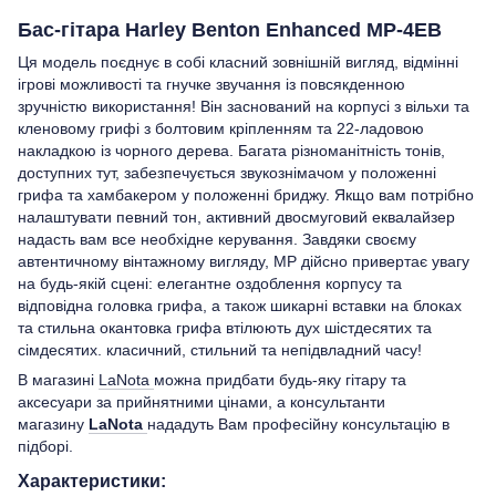
Бас-гітара Harley Benton Enhanced MP-4EB
Ця модель поєднує в собі класний зовнішній вигляд, відмінні
ігрові можливості та гнучке звучання із повсякденною
зручністю використання! Він заснований на корпусі з вільхи та
кленовому грифі з болтовим кріпленням та 22-ладовою
накладкою із чорного дерева. Багата різноманітність тонів,
доступних тут, забезпечується звукознімачом у положенні
грифа та хамбакером у положенні бриджу. Якщо вам потрібно
налаштувати певний тон, активний двосмуговий еквалайзер
надасть вам все необхідне керування. Завдяки своєму
автентичному вінтажному вигляду, MP дійсно привертає увагу
на будь-якій сцені: елегантне оздоблення корпусу та
відповідна головка грифа, а також шикарні вставки на блоках
та стильна окантовка грифа втілюють дух шістдесятих та
сімдесятих. класичний, стильний та непідвладний часу!
В магазині
LaNota
можна придбати будь-яку гітару та
аксесуари за прийнятними цінами, а консультанти
магазину
LaNota
нададуть Вам професійну консультацію в
підборі.
Характеристики: