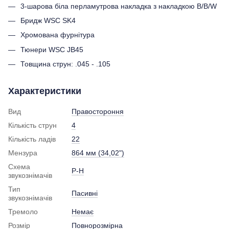
3-шарова біла перламутрова накладка з накладкою B/B/W
Бридж WSC SK4
Хромована фурнітура
Тюнери WSC JB45
Товщина струн: .045 - .105
Характеристики
Вид
Правостороння
Кількість струн
4
Кількість ладів
22
Мензура
864 мм (34,02")
Схема
P-H
звукознімачів
Тип
Пасивні
звукознімачів
Тремоло
Немає
Розмір
Повнорозмірна