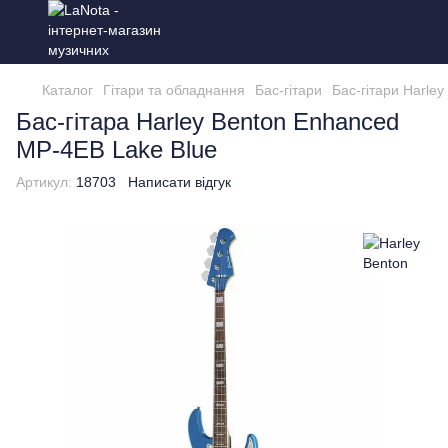
Каталог
Гітари та обладнання
Бас-гітари
Бас-гітари Harley
Бас-гітара Harley Benton Enhanced
MP-4EB Lake Blue
Артикул:
18703
Написати відгук