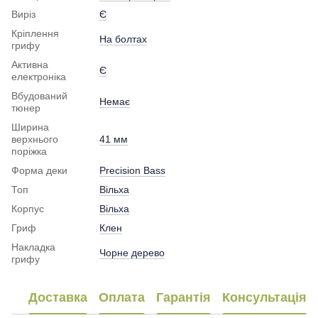
Виріз
Є
Кріплення
На болтах
грифу
Активна
Є
електроніка
Вбудований
Немає
тюнер
Ширина
верхнього
41 мм
поріжка
Форма деки
Precision Bass
Топ
Вільха
Корпус
Вільха
Гриф
Клен
Накладка
Чорне дерево
грифу
Доставка
Оплата
Гарантія
Консультація