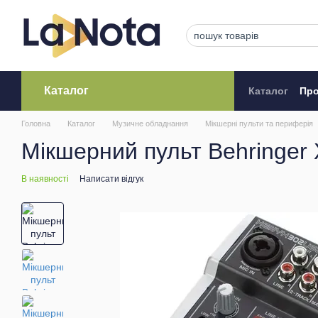
Перейти до основного контенту
Каталог
Каталог
Про
Кредитува
Головна
Каталог
Музичне обладнання
Мікшерні пульти та периферія
Мікшерний пульт Behringer
В наявності
Написати відгук