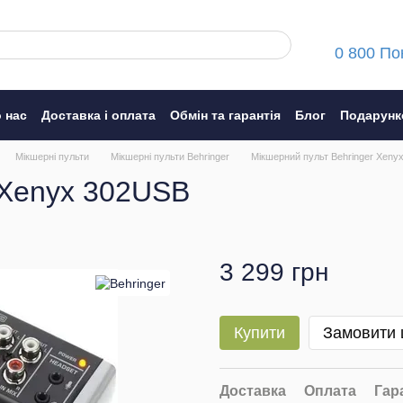
0 800 По
 нас
Доставка і оплата
Обмін та гарантія
Блог
Подарунк
ння
Мікшерні пульти
Мікшерні пульти Behringer
Мікшерний пульт Behringer Xeny
 Xenyx 302USB
3 299 грн
Купити
Замовити
Доставка
Оплата
Гар