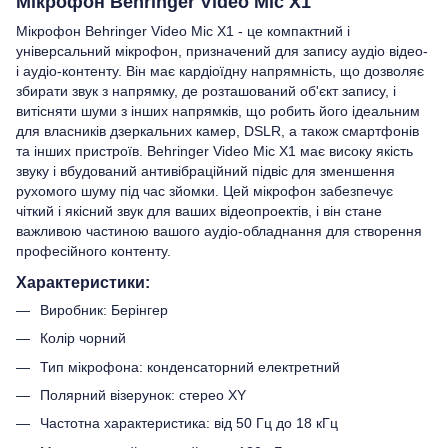
Мікрофон Behringer Video Mic X1
Мікрофон Behringer Video Mic X1 - це компактний і
універсальний мікрофон, призначений для запису аудіо відео-
і аудіо-контенту. Він має кардіоїдну напрямність, що дозволяє
збирати звук з напрямку, де розташований об'єкт запису, і
витісняти шуми з інших напрямків, що робить його ідеальним
для власників дзеркальних камер, DSLR, а також смартфонів
та інших пристроїв. Behringer Video Mic X1 має високу якість
звуку і вбудований антивібраційний підвіс для зменшення
рухомого шуму під час зйомки. Цей мікрофон забезпечує
чіткий і якісний звук для ваших відеопроектів, і він стане
важливою частиною вашого аудіо-обладнання для створення
професійного контенту.
Характеристики:
Виробник: Берінгер
Колір чорний
Тип мікрофона: конденсаторний електретний
Полярний візерунок: стерео XY
Частотна характеристика: від 50 Гц до 18 кГц