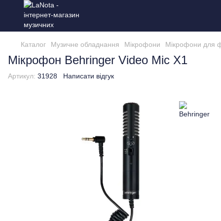
Каталог
Музичне обладнання
Мікрофони
Мікрофони для ф
Мікрофон Behringer Video Mic X1
Артикул:
31928
Написати відгук