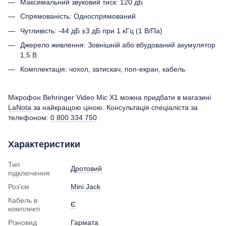
Максимальний звуковий тиск: 120 дБ
Спрямованість: Односпрямований
Чутливість: -44 дБ ±3 дБ при 1 кГц (1 В/Па)
Джерело живлення: Зовнішній або вбудований акумулятор
1,5 В
Комплектація: чохол, затискач, поп-екран, кабель
Мікрофон Behringer Video Mic X1 можна придбати в магазині
LaNota
за найкращою ціною. Консультація спеціаліста за
телефоном:
0 800 334 750
Характеристики
Тип
Дротовий
підключення
Роз'єм
Mini Jack
Кабель в
Є
комплекті
Різновид
Гармата