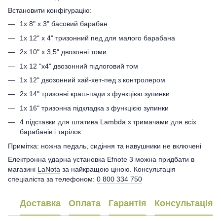
Встановити конфігурацію:
1x 8" x 3" басовий барабан
1x 12" x 4" тризонний пед для малого барабана
2x 10" x 3,5" двозонні томи
1x 12 "x4" двозонний підлоговий том
1x 12" двозонний хай-хет-пед з контролером
2x 14" тризонні краш-пади з функцією зупинки
1x 16" тризонна підкладка з функцією зупинки
4 підставки для штатива Lambda з тримачами для всіх
барабанів і тарілок
Примітка: ножна педаль, сидіння та навушники не включені
Електронна ударна установка Efnote 3 можна придбати в
магазині
LaNota
за найкращою ціною. Консультація
спеціаліста за телефоном:
0 800 334 750
Доставка
Оплата
Гарантія
Консультація