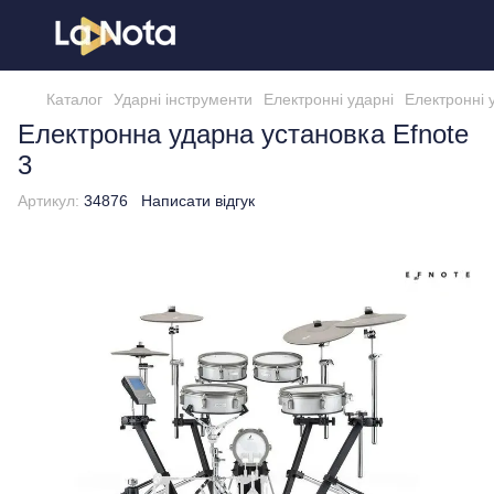
Каталог
Ударні інструменти
Електронні ударні
Електронні 
Електронна ударна установка Efnote
3
Артикул:
34876
Написати відгук