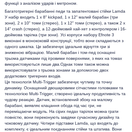
функції з аналізом ударів і метроном.
Багатотригерні барабанні педи та запатентовані стійки Lamda
У набір входить 1 x 8" kickpad, 1 x 12" малий барабан (три
зони), 2 x 10" томи (стерео), 1 x 12" томи (стерео), а також 2 x
14" crash (стерео), a 12-дюймовий хай-хет з контролером і 16-
дюймова тарілка (три зони). Усі корпуси набору Efnote 3
виконані в монококовій конструкції, тобто вони складаються з
одного шматка. Це забезпечує ідеальне відчуття гри зі
зниженою вібрацією. Малий барабан і том-пед оснащені
трьома датчиками під ігровими поверхнями, з яких на томах
використовуються лише два.Однак томи також можна
використовувати з трьома зонами за допомогою двох
додаткових тригерних входів.
Ця технологія Multi-Trigger забезпечує чутливу та точну
динаміку. Оснащений двошаровими сітчастими головками та
технологією Multi-Trigger, створено ідеальну продуктивність та
чудову реакцію. Датчик, встановлений збоку на малому
барабані, виявляє клацання обода під час гри, не
переміщаючи модуль. На сірих педах тарілок можна грати
повністю, вони переконують завдяки сучасному дизайну та
чоковому датчику. Чотири підставки Lamda, що входять до
комплекту, є ідеальним поєднанням стійки та штатива. Вони