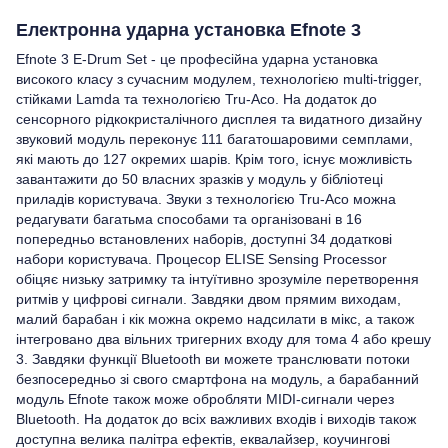
Електронна ударна установка Efnote 3
Efnote 3 E-Drum Set - це професійна ударна установка
високого класу з сучасним модулем, технологією multi-trigger,
стійками Lamda та технологією Tru-Aco. На додаток до
сенсорного рідкокристалічного дисплея та видатного дизайну
звуковий модуль переконує 111 багатошаровими семплами,
які мають до 127 окремих шарів. Крім того, існує можливість
завантажити до 50 власних зразків у модуль у бібліотеці
приладів користувача. Звуки з технологією Tru-Aco можна
редагувати багатьма способами та організовані в 16
попередньо встановлених наборів, доступні 34 додаткові
набори користувача. Процесор ELISE Sensing Processor
обіцяє низьку затримку та інтуїтивно зрозуміле перетворення
ритмів у цифрові сигнали. Завдяки двом прямим виходам,
малий барабан і кік можна окремо надсилати в мікс, а також
інтегровано два вільних тригерних входу для тома 4 або крешу
3. Завдяки функції Bluetooth ви можете транслювати потоки
безпосередньо зі свого смартфона на модуль, а барабанний
модуль Efnote також може обробляти MIDI-сигнали через
Bluetooth. На додаток до всіх важливих входів і виходів також
доступна велика палітра ефектів, еквалайзер, коучингові