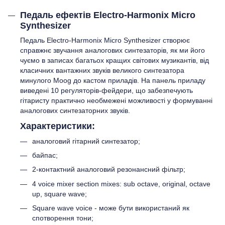
Педаль ефектів Electro-Harmonix Micro
Synthesizer
Педаль Electro-Harmonix Micro Synthesizer створює
справжнє звучання аналогових синтезаторів, як ми його
чуємо в записах багатьох кращих світових музикантів, від
класичних вантажних звуків великого синтезатора
минулого Moog до кастом приладів. На панель приладу
виведені 10 регуляторів-фейдери, що забезпечують
гітаристу практично необмежені можливості у формуванні
аналогових синтезаторних звуків.
Характеристики:
аналоговий гітарний синтезатор;
байпас;
2-контактний аналоговий резонансний фільтр;
4 voice mixer section mixes: sub octave, original, octave
up, square wave;
Square wave voice - може бути використаний як
спотворення тони;