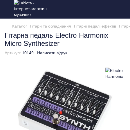
Каталог
Гітари та обладнання
Гітарні педалі ефектів
Гітар
Гітарна педаль Electro-Harmonix
Micro Synthesizer
Артикул:
10149
Написати відгук