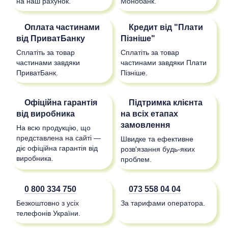
на наш рахунок.
Монобанк.
Оплата частинами
Кредит від "Плати
від ПриватБанку
Пізніше"
Сплатіть за товар
Сплатіть за товар
частинами завдяки
частинами завдяки Плати
ПриватБанк.
Пізніше.
Офіційна гарантія
Підтримка клієнта
від виробника
на всіх етапах
замовлення
На всю продукцію, що
представлена на сайті —
Швидке та ефективне
діє офіційна гарантія від
розв'язання будь-яких
виробника.
проблем.
0 800 334 750
073 558 04 04
Безкоштовно з усіх
За тарифами оператора.
телефонів України.