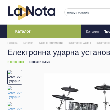
Перейти до основного контенту
Каталог
Каталог
Про
Кредитува
Головна
Каталог
Ударні інструменти
Електронні ударні
Електронні
Електронна ударна установ
В наявності
Написати відгук