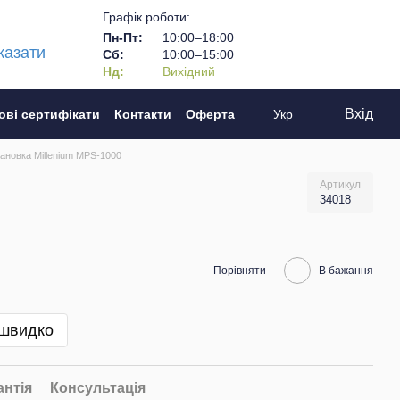
Графік роботи:
Пн-Пт:
10:00–18:00
казати
Сб:
10:00–15:00
Нд:
Вихідний
Вхід
ові сертифікати
Контакти
Оферта
Укр
ановка Millenium MPS-1000
Артикул
34018
Порівняти
В бажання
 швидко
антія
Консультація