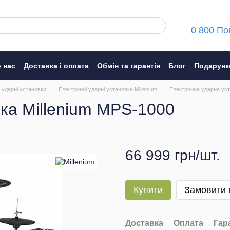
0 800 По
 нас
Доставка і оплата
Обмін та гарантія
Блог
Подарунк
ння
 ударні установки
Електронні ударні установки Millenium
Електронна ударна уст
ка Millenium MPS-1000
66 999 грн/шт.
Купити
Замовити
Доставка
Оплата
Гар