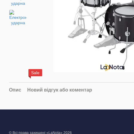
Sale
Опис
Новий відгук або коментар
© Всі права захищені «LaNota» 2026