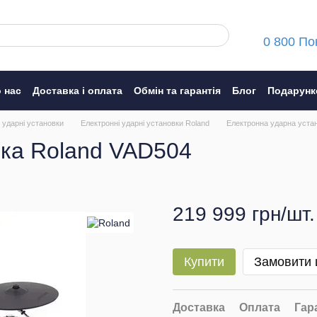
0 800 По
 нас
Доставка і оплата
Обмін та гарантія
Блог
Подарунк
ння
 ударні установки
Електронні ударні установки Roland
Електронна ударна уста
вка Roland VAD504
219 999 грн/шт.
Купити
Замовити
Доставка
Оплата
Гар