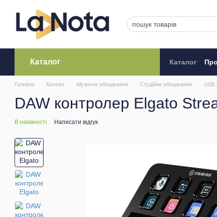
Перейти до основного контенту
Каталог
Каталог
Про
Кредитува
Головна
Каталог
Музичне обладнання
Студійне обладнання
USB 
DAW контролер Elgato Str
В наявності
Написати відгук