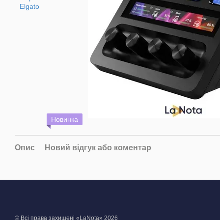
Новинка
Опис
Новий відгук або коментар
© Всі права захищені «LaNota» 2026