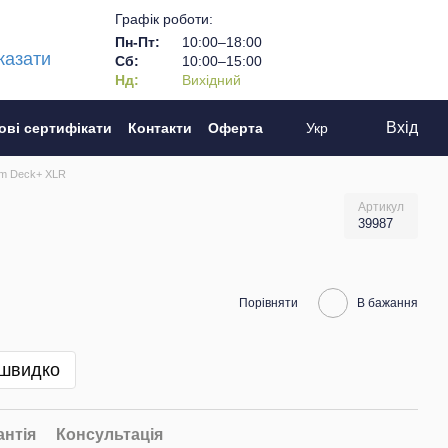
Графік роботи:
Пн-Пт:
10:00–18:00
казати
Сб:
10:00–15:00
Нд:
Вихідний
Вхід
ові сертифікати
Контакти
Оферта
Укр
am Deck+ XLR
Артикул
39987
Порівняти
В бажання
 швидко
антія
Консультація