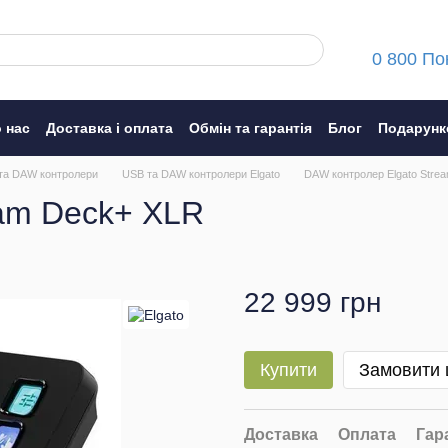
0 800 По
 нас
Доставка і оплата
Обмін та гарантія
Блог
Подарунк
ння
та DAW контролери
USB та DAW контролери Elgato
DAW контролер Elgato Stre
eam Deck+ XLR
22 999 грн
Купити
Замовити
Доставка
Оплата
Гар