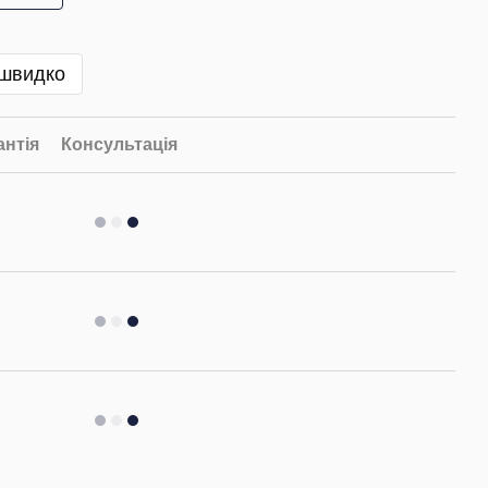
 швидко
антія
Консультація