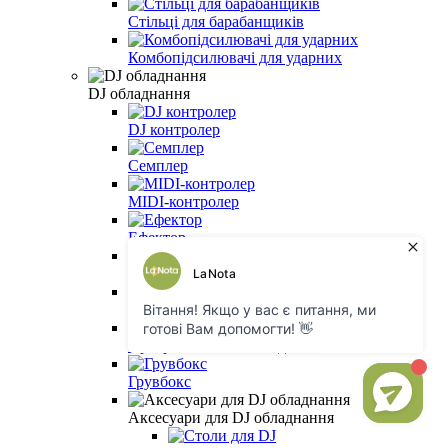
Стільці для барабанщиків
Комбопідсилювачі для ударних
DJ обладнання
DJ контролер
Семплер
MIDI-контролер
Ефектор
CD програвачі
DJ мікшерні пульти
Програвачі вінілових дисків
Грувбокс
Аксесуари для DJ обладнання