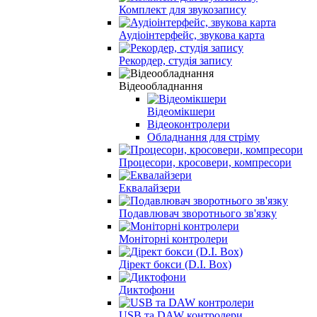
Комплект для звукозапису
Аудіоінтерфейс, звукова карта
Рекордер, студія запису
Відеообладнання
Відеомікшери
Відеоконтролери
Обладнання для стріму
Процесори, кросовери, компресори
Еквалайзери
Подавлювач зворотнього зв'язку
Моніторні контролери
Дірект бокси (D.I. Box)
Диктофони
USB та DAW контролери