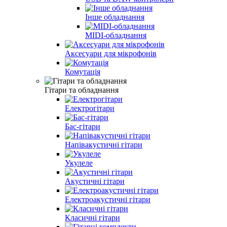
Інше обладнання
MIDI-обладнання
Аксeсуари для мікрофонів
Комутація
Гітари та обладнання
Електрогітари
Бас-гітари
Напівакустичні гітари
Укулеле
Акустичні гітари
Електроакустичні гітари
Класичні гітари