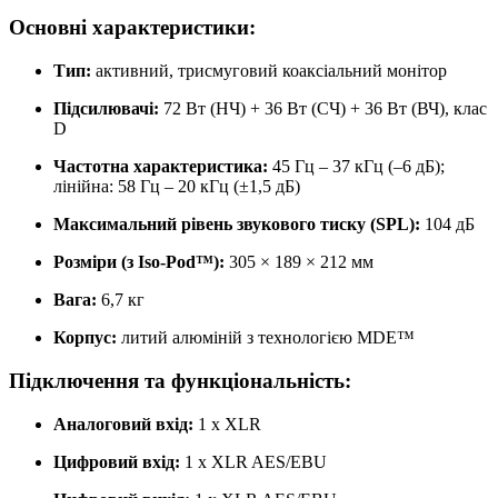
Основні характеристики:
Тип:
активний, трисмуговий коаксіальний монітор​
Підсилювачі:
72 Вт (НЧ) + 36 Вт (СЧ) + 36 Вт (ВЧ), клас
D​
Частотна характеристика:
45 Гц – 37 кГц (–6 дБ);
лінійна: 58 Гц – 20 кГц (±1,5 дБ)​
Максимальний рівень звукового тиску (SPL):
104 дБ​
Розміри (з Iso-Pod™):
305 × 189 × 212 мм​
Вага:
6,7 кг​
Корпус:
литий алюміній з технологією MDE™​
Підключення та функціональність:
Аналоговий вхід:
1 x XLR​
Цифровий вхід:
1 x XLR AES/EBU​