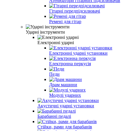
Атенюатори гітарних підсилювачів
Гітарні передпідсилювачі
Ремені для гітар
Ударні інструменти
Електронні ударні
Електронні ударні установки
Електронна перкусія
Педи
Драм машини
Модулі ударних
Акустичні ударні установки
Барабанні педалі
Стійки, рами для барабанів