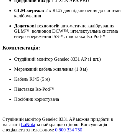
Цифровий вихід:
1 x XLR AES/EBU​
GLM-мережа:
2 x RJ45 для підключення до системи
калібрування​
Додаткові технології:
автоматичне калібрування
GLM™, волновод DCW™, інтелектуальна система
енергозбереження ISS™, підставка Iso-Pod™​
Комплектація:
Студійний монітор Genelec 8331 AP (1 шт.)​
Мережевий кабель живлення (1,8 м)​
Кабель RJ45 (5 м)​
Підставка Iso-Pod™​
Посібник користувача​
Студійний монітор Genelec 8331 AP можна придбати в
магазині
LaNota
за найкращою ціною. Консультація
спеціаліста за телефоном:
0 800 334 750