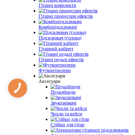
Гітарні комплекти
Гітарні процесори ефектів
Комбопідсилювачі
Підсилювач (голова)
Гітарний кабінет
Гітарні педалі ефектів
Футконтролери
Аксесуари
Педалборди
Звукознімачі
Чохли та кейси
Стійки для гітар