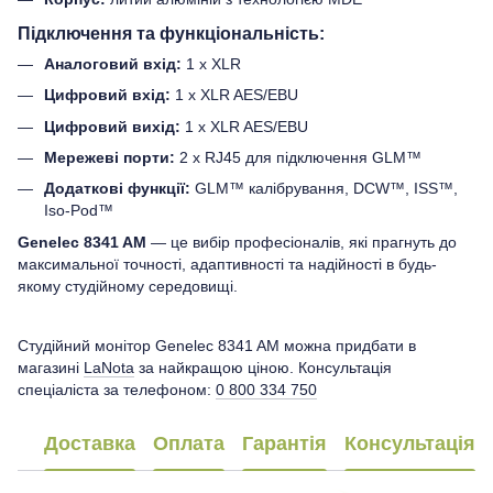
Підключення та функціональність:
Аналоговий вхід:
1 x XLR​
Цифровий вхід:
1 x XLR AES/EBU​
Цифровий вихід:
1 x XLR AES/EBU​
Мережеві порти:
2 x RJ45 для підключення GLM™​
Додаткові функції:
GLM™ калібрування, DCW™, ISS™,
Iso-Pod™​
Genelec 8341 AM
— це вибір професіоналів, які прагнуть до
максимальної точності, адаптивності та надійності в будь-
якому студійному середовищі.
Студійний монітор Genelec 8341 AM можна придбати в
магазині
LaNota
за найкращою ціною. Консультація
спеціаліста за телефоном:
0 800 334 750
Доставка
Оплата
Гарантія
Консультація