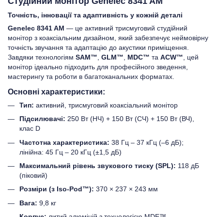
Студійний монітор Genelec 8341 AM
Точність, інновації та адаптивність у кожній деталі
Genelec 8341 AM
— це активний трисмуговий студійний
монітор з коаксіальним дизайном, який забезпечує неймовірну
точність звучання та адаптацію до акустики приміщення.
Завдяки технологіям
SAM™
,
GLM™
,
MDC™
та
ACW™
, цей
монітор ідеально підходить для професійного зведення,
мастерингу та роботи в багатоканальних форматах.​
Основні характеристики:
Тип:
активний, трисмуговий коаксіальний монітор​
Підсилювачі:
250 Вт (НЧ) + 150 Вт (СЧ) + 150 Вт (ВЧ),
клас D​
Частотна характеристика:
38 Гц – 37 кГц (–6 дБ);
лінійна: 45 Гц – 20 кГц (±1,5 дБ)​
Максимальний рівень звукового тиску (SPL):
118 дБ
(піковий)​
Розміри (з Iso-Pod™):
370 × 237 × 243 мм​
Вага:
9,8 кг​
Корпус:
литий алюміній з технологією MDE™​