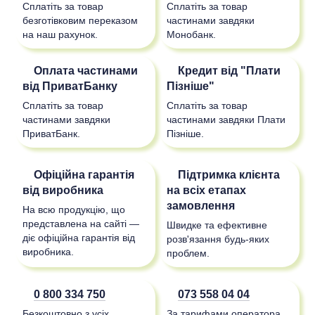
Сплатіть за товар
Сплатіть за товар
безготівковим переказом
частинами завдяки
на наш рахунок.
Монобанк.
Оплата частинами
Кредит від "Плати
від ПриватБанку
Пізніше"
Сплатіть за товар
Сплатіть за товар
частинами завдяки
частинами завдяки Плати
ПриватБанк.
Пізніше.
Офіційна гарантія
Підтримка клієнта
від виробника
на всіх етапах
замовлення
На всю продукцію, що
представлена на сайті —
Швидке та ефективне
діє офіційна гарантія від
розв'язання будь-яких
виробника.
проблем.
0 800 334 750
073 558 04 04
Безкоштовно з усіх
За тарифами оператора.