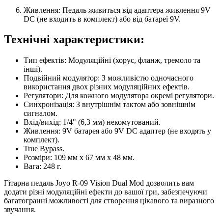
Живлення: Педаль живиться від адаптера живлення 9V
DC (не входить в комплект) або від батареї 9V.
Технічні характеристики:
Тип ефектів: Модуляційні (хорус, фланж, тремоло та
інші).
Подвійний модулятор: З можливістю одночасного
використання двох різних модуляційних ефектів.
Регулятори: Для кожного модулятора окремі регулятори.
Синхронізація: З внутрішнім тактом або зовнішнім
сигналом.
Вхід/вихід: 1/4" (6,3 мм) некомутований.
Живлення: 9V батарея або 9V DC адаптер (не входять у
комплект).
True Bypass.
Розміри: 109 мм x 67 мм x 48 мм.
Вага: 248 г.
Гітарна педаль Joyo R-09 Vision Dual Mod дозволить вам
додати різні модуляційні ефекти до вашої гри, забезпечуючи
багатогранні можливості для створення цікавого та виразного
звучання.