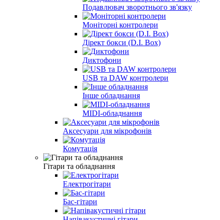
Подавлювач зворотнього зв'язку
Моніторні контролери
Дірект бокси (D.I. Box)
Диктофони
USB та DAW контролери
Інше обладнання
MIDI-обладнання
Аксeсуари для мікрофонів
Комутація
Гітари та обладнання
Електрогітари
Бас-гітари
Напівакустичні гітари