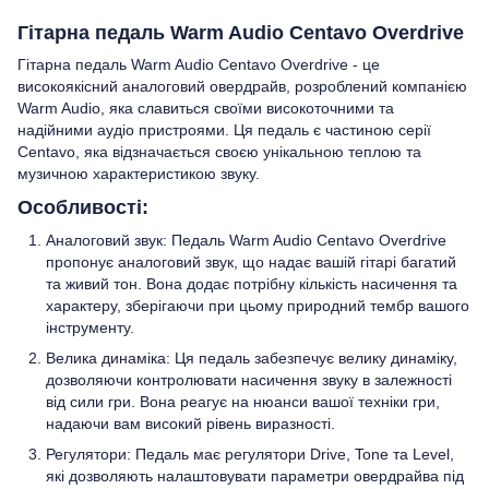
Гітарна педаль Warm Audio Centavo Overdrive
Гітарна педаль Warm Audio Centavo Overdrive - це
високоякісний аналоговий овердрайв, розроблений компанією
Warm Audio, яка славиться своїми високоточними та
надійними аудіо пристроями. Ця педаль є частиною серії
Centavo, яка відзначається своєю унікальною теплою та
музичною характеристикою звуку.
Особливості:
Аналоговий звук: Педаль Warm Audio Centavo Overdrive
пропонує аналоговий звук, що надає вашій гітарі багатий
та живий тон. Вона додає потрібну кількість насичення та
характеру, зберігаючи при цьому природний тембр вашого
інструменту.
Велика динаміка: Ця педаль забезпечує велику динаміку,
дозволяючи контролювати насичення звуку в залежності
від сили гри. Вона реагує на нюанси вашої техніки гри,
надаючи вам високий рівень виразності.
Регулятори: Педаль має регулятори Drive, Tone та Level,
які дозволяють налаштовувати параметри овердрайва під