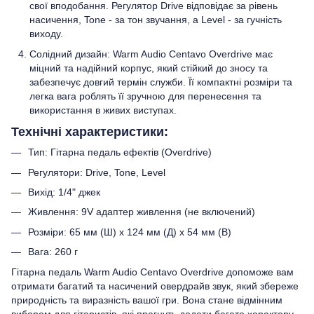
свої вподобання. Регулятор Drive відповідає за рівень
насичення, Tone - за тон звучання, а Level - за гучність
виходу.
Солідний дизайн: Warm Audio Centavo Overdrive має
міцний та надійний корпус, який стійкий до зносу та
забезпечує довгий термін служби. Її компактні розміри та
легка вага роблять її зручною для перенесення та
використання в живих виступах.
Технічні характеристики:
Тип: Гітарна педаль ефектів (Overdrive)
Регулятори: Drive, Tone, Level
Вихід: 1/4" джек
Живлення: 9V адаптер живлення (не включений)
Розміри: 65 мм (Ш) x 124 мм (Д) x 54 мм (В)
Вага: 260 г
Гітарна педаль Warm Audio Centavo Overdrive допоможе вам
отримати багатий та насичений овердрайв звук, який збереже
природність та виразність вашої гри. Вона стане відмінним
вибором для гітаристів, які прагнуть додати багато характеру