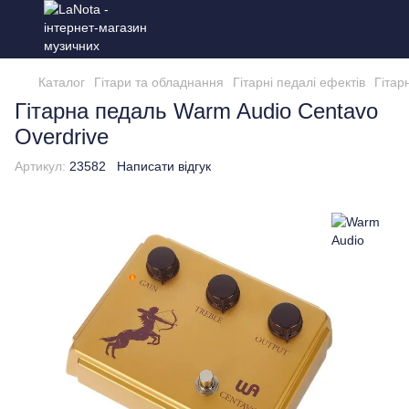
Каталог
Гітари та обладнання
Гітарні педалі ефектів
Гітар
Гітарна педаль Warm Audio Centavo
Overdrive
Артикул:
23582
Написати відгук