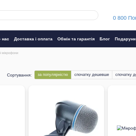
0 800 По
 нас
Доставка і оплата
Обмін та гарантія
Блог
Подарунк
ння
і мікрофони
за популярністю
спочатку дешевше
cпочатку 
Сортування: