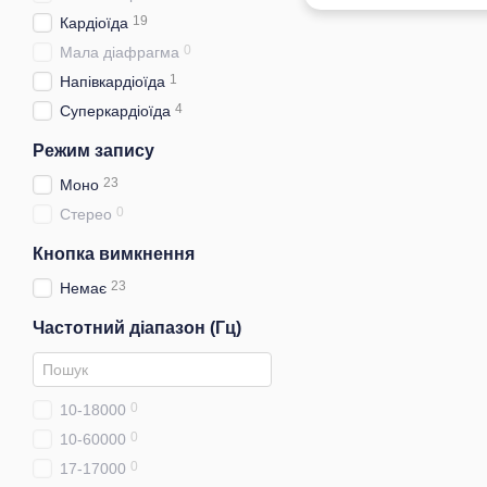
19
Кардіоїда
0
Мала діафрагма
1
Напівкардіоїда
4
Суперкардіоїда
Режим запису
23
Моно
0
Стерео
Кнопка вимкнення
23
Немає
Частотний діапазон (Гц)
0
10-18000
0
10-60000
0
17-17000