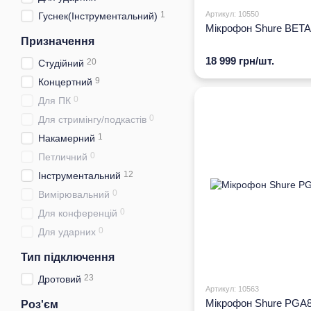
1
Артикул: 10550
Гуснек(Інструментальний)
Мікрофон Shure BETA
Призначення
18 999 грн/шт.
20
Студійний
9
Концертний
0
Для ПК
0
Для стримінгу/подкастів
1
Накамерний
0
Петличний
12
Інструментальний
0
Вимірювальний
0
Для конференцій
0
Для ударних
Тип підключення
23
Дротовий
Артикул: 10563
Мікрофон Shure PGA
Роз'єм