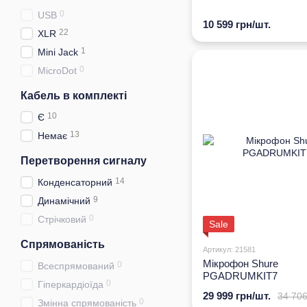
0
USB
10 599 грн/шт.
22
XLR
1
Mini Jack
0
MicroDot
Кабель в комплекті
10
Є
13
Немає
Перетворення сигналу
14
Конденсаторний
9
Динамічний
0
Стрічковий
Sale
Спрямованість
Артикул: 21581
Мікрофон Shure
0
Всеспрямований
PGADRUMKIT7
0
Гіперкардіоїда
29 999 грн/шт.
34 706
0
Змінна спрямованість