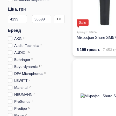
Ціна, грн
Від Ціна, грн
До Ціна, грн
ОК
Sale
Бренд
Артикул: 10424
Мікрофон Shure SM5
13
AKG
2
Audio-Technica
6 199 грн/шт.
7 453 г
16
AUDIX
5
Behringer
12
Beyerdynamic
6
DPA Microphones
2
LEWITT
2
Marshall
2
NEUMANN
1
PreSonus
5
Prodipe
2
Razer