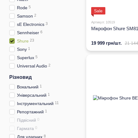
5
Rode
Sale
2
Samson
Артикул: 10519
3
sE Electronics
Мікрофон Shure SM8
6
Sennheiser
23
Shure
19 999 грн/шт.
21 144
1
Sony
5
Superlux
2
Universal Audio
Різновид
1
Вокальний
1
Універсальний
11
Інструментальний
1
Репортажний
0
Підвісний
0
Гармата
8
Для ударних