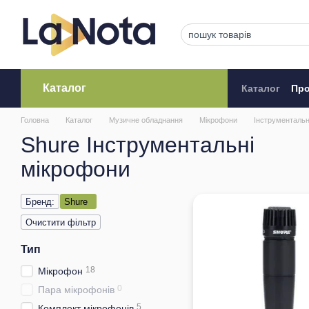
Перейти до основного контенту
Каталог
Каталог
Про
Кредитува
Головна
Каталог
Музичне обладнання
Мікрофони
Інструментальн
Shure Інструментальні
мікрофони
Бренд:
Shure
Очистити фільтр
Тип
18
Мікрофон
0
Пара мікрофонів
5
Комплект мікрофонів