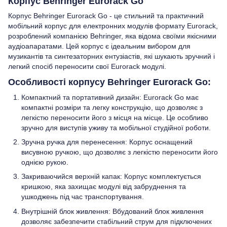
Корпус Behringer Eurorack Go
Корпус Behringer Eurorack Go - це стильний та практичний
мобільний корпус для електронних модулів формату Eurorack,
розроблений компанією Behringer, яка відома своїми якісними
аудіоапаратами. Цей корпус є ідеальним вибором для
музикантів та синтезаторних ентузіастів, які шукають зручний і
легкий спосіб переносити свої Eurorack модулі.
Особливості корпусу Behringer Eurorack Go:
Компактний та портативний дизайн: Eurorack Go має
компактні розміри та легку конструкцію, що дозволяє з
легкістю переносити його з місця на місце. Це особливо
зручно для виступів уживу та мобільної студійної роботи.
Зручна ручка для перенесення: Корпус оснащений
висувною ручкою, що дозволяє з легкістю переносити його
однією рукою.
Закриваючийся верхній капак: Корпус комплектується
кришкою, яка захищає модулі від забруднення та
ушкоджень під час транспортування.
Внутрішній блок живлення: Вбудований блок живлення
дозволяє забезпечити стабільний струм для підключених