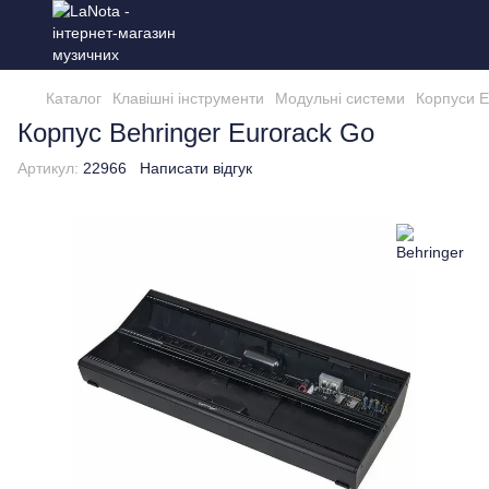
Каталог
Клавішні інструменти
Модульні системи
Корпуси E
Корпус Behringer Eurorack Go
Артикул:
22966
Написати відгук