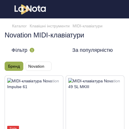
Каталог
Клавішні інструменти
MIDI-клавіатури
Novation MIDI-клавіатури
Фільтр
За популярністю
1
Бренд
Novation
Sale