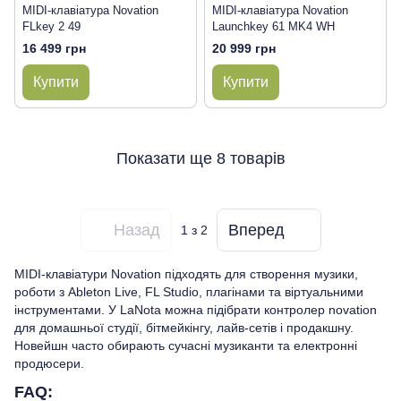
MIDI-клавіатура Novation
MIDI-клавіатура Novation
FLkey 2 49
Launchkey 61 MK4 WH
16 499 грн
20 999 грн
Купити
Купити
Показати ще 8 товарів
Назад
Вперед
1
з 2
MIDI-клавіатури Novation підходять для створення музики,
роботи з Ableton Live, FL Studio, плагінами та віртуальними
інструментами. У LaNota можна підібрати контролер novation
для домашньої студії, бітмейкінгу, лайв-сетів і продакшну.
Новейшн часто обирають сучасні музиканти та електронні
продюсери.
FAQ: