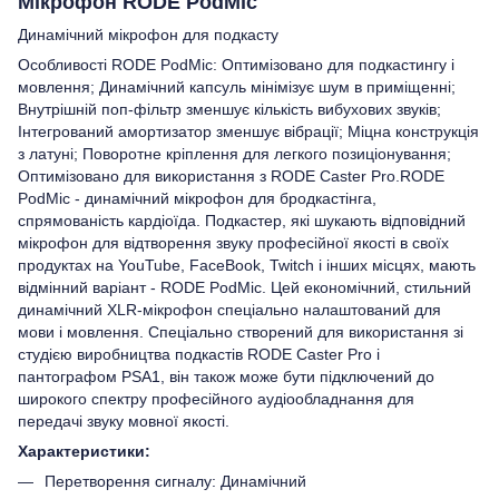
Мікрофон RODE PodMic
Динамічний мікрофон для подкасту
Особливості RODE PodMic: Оптимізовано для подкастингу і
мовлення; Динамічний капсуль мінімізує шум в приміщенні;
Внутрішній поп-фільтр зменшує кількість вибухових звуків;
Інтегрований амортизатор зменшує вібрації; Міцна конструкція
з латуні; Поворотне кріплення для легкого позиціонування;
Оптимізовано для використання з RODE Caster Pro.RODE
PodMic - динамічний мікрофон для бродкаcтінга,
спрямованість кардіоїда. Подкастер, які шукають відповідний
мікрофон для відтворення звуку професійної якості в своїх
продуктах на YouTube, FaceBook, Twitch і інших місцях, мають
відмінний варіант - RODE PodMic. Цей економічний, стильний
динамічний XLR-мікрофон спеціально налаштований для
мови і мовлення. Спеціально створений для використання зі
студією виробництва подкастів RODE Caster Pro і
пантографом PSA1, він також може бути підключений до
широкого спектру професійного аудіообладнання для
передачі звуку мовної якості.
Характеристики:
Перетворення сигналу: Динамічний