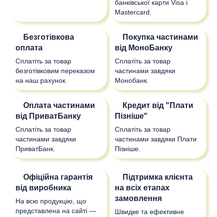
банківської карти Visa і
Mastercard.
Безготівкова
Покупка частинами
оплата
від МоноБанку
Сплатіть за товар
Сплатіть за товар
безготівковим переказом
частинами завдяки
на наш рахунок.
Монобанк.
Оплата частинами
Кредит від "Плати
від ПриватБанку
Пізніше"
Сплатіть за товар
Сплатіть за товар
частинами завдяки
частинами завдяки Плати
ПриватБанк.
Пізніше.
Офіційна гарантія
Підтримка клієнта
від виробника
на всіх етапах
замовлення
На всю продукцію, що
представлена на сайті —
Швидке та ефективне