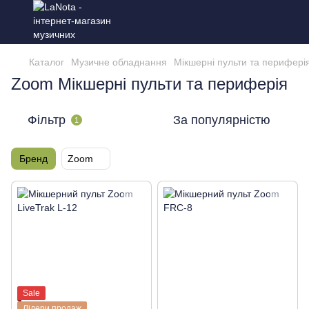
Каталог
Музичне обладнання
Мікшерні пульти та перифері
Zoom Мікшерні пульти та периферія
Фільтр
За популярністю
1
Бренд
Zoom
Sale
Лідери продаж