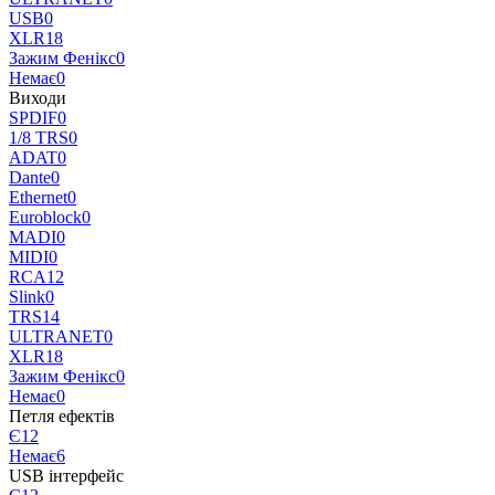
USB
0
XLR
18
Зажим Фенікс
0
Немає
0
Виходи
SPDIF
0
1/8 TRS
0
ADAT
0
Dante
0
Ethernet
0
Euroblock
0
MADI
0
MIDI
0
RCA
12
Slink
0
TRS
14
ULTRANET
0
XLR
18
Зажим Фенікс
0
Немає
0
Петля ефектів
Є
12
Немає
6
USB інтерфейс