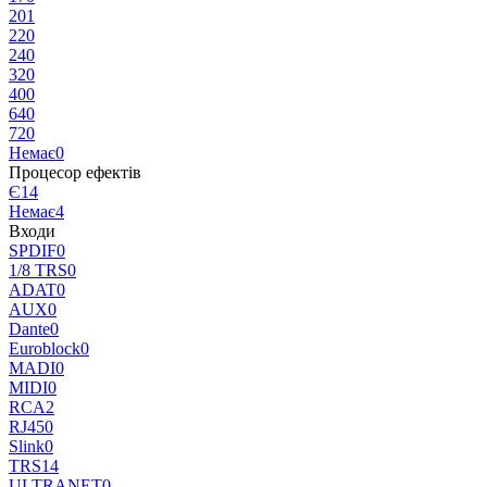
20
1
22
0
24
0
32
0
40
0
64
0
72
0
Немає
0
Процесор ефектів
Є
14
Немає
4
Входи
SPDIF
0
1/8 TRS
0
ADAT
0
AUX
0
Dante
0
Euroblock
0
MADI
0
MIDI
0
RCA
2
RJ45
0
Slink
0
TRS
14
ULTRANET
0