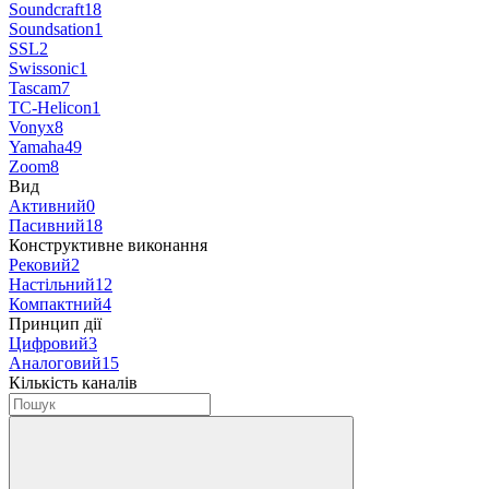
Soundcraft
18
Soundsation
1
SSL
2
Swissonic
1
Tascam
7
TC-Helicon
1
Vonyx
8
Yamaha
49
Zoom
8
Вид
Активний
0
Пасивний
18
Конструктивне виконання
Рековий
2
Настільний
12
Компактний
4
Принцип дії
Цифровий
3
Аналоговий
15
Кількість каналів