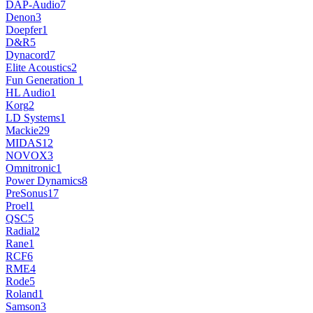
DAP-Audio
7
Denon
3
Doepfer
1
D&R
5
Dynacord
7
Elite Acoustics
2
Fun Generation
1
HL Audio
1
Korg
2
LD Systems
1
Mackie
29
MIDAS
12
NOVOX
3
Omnitronic
1
Power Dynamics
8
PreSonus
17
Proel
1
QSC
5
Radial
2
Rane
1
RCF
6
RME
4
Rode
5
Roland
1
Samson
3