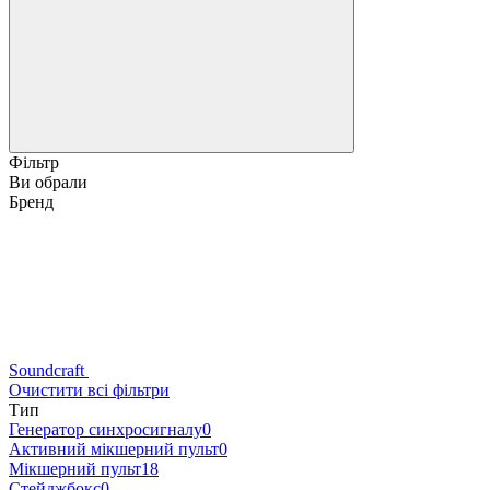
Фільтр
Ви обрали
Бренд
Soundcraft
Очистити всі фільтри
Тип
Генератор синхросигналу
0
Активний мікшерний пульт
0
Мікшерний пульт
18
Стейджбокс
0