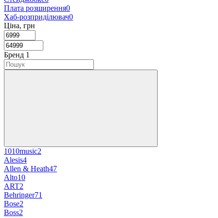
Плата розширення
0
Хаб-розприділювач
0
Ціна, грн
Бренд
‍
1
1010music
2
Alesis
4
Allen & Heath
47
Alto
10
ART
2
Behringer
71
Bose
2
Boss
2