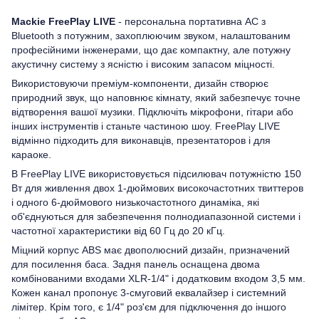
Mackie FreePlay LIVE
- персональна портативна АС з
Bluetooth з потужним, захоплюючим звуком, налаштованим
професійними інженерами, що дає компактну, але потужну
акустичну систему з ясністю і високим запасом міцності.
Використовуючи преміум-компоненти, дизайн створює
природний звук, що наповнює кімнату, який забезпечує точне
відтворення вашої музики. Підключіть мікрофони, гітари або
інших інструментів і станьте частиною шоу. FreePlay LIVE
відмінно підходить для виконавців, презентаторов і для
караоке.
В FreePlay LIVE використовується підсилювач потужністю 150
Вт для живлення двох 1-дюймових високочастотних твиттеров
і одного 6-дюймового низькочастотного динаміка, які
об'єднуються для забезпечення полнодиапазонной системи і
частотної характеристики від 60 Гц до 20 кГц.
Міцний корпус ABS має двополюсний дизайн, призначений
для посилення баса. Задня панель оснащена двома
комбінованими входами XLR-1/4" і додатковим входом 3,5 мм.
Кожен канал пропонує 3-смуговий еквалайзер і системний
лімітер. Крім того, є 1/4" роз'єм для підключення до іншого