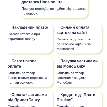
доставка
Нова пошта
Послуга передбачає підйом відправлень
на поверх.
Накладений платіж
Онлайн оплата
картою на сайті
Оплата готівкою при
отриманні товару.
Оплата за допомогою
банківської карти Visa і
Mastercard.
Безготівкова
Покупка частинами
оплата
від МоноБанку
Сплатіть за товар
Сплатіть за товар
безготівковим переказом
частинами завдяки
на наш рахунок.
Монобанк.
Оплата частинами
Кредит від "Плати
від ПриватБанку
Пізніше"
Сплатіть за товар
Сплатіть за товар