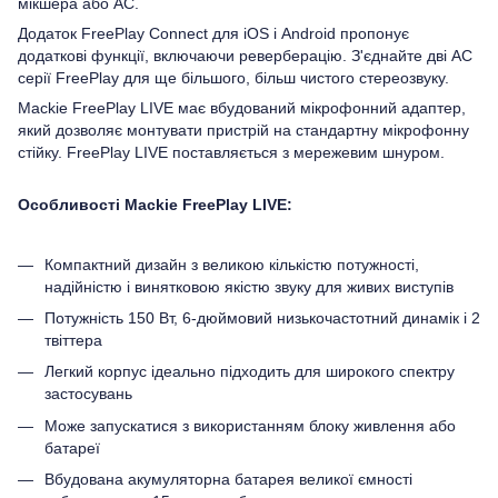
мікшера або АС.
Додаток FreePlay Connect для iOS і Android пропонує
додаткові функції, включаючи реверберацію. З'єднайте дві АС
серії FreePlay для ще більшого, більш чистого стереозвуку.
Mackie FreePlay LIVE має вбудований мікрофонний адаптер,
який дозволяє монтувати пристрій на стандартну мікрофонну
стійку. FreePlay LIVE поставляється з мережевим шнуром.
Особливості Mackie FreePlay LIVE:
Компактний дизайн з великою кількістю потужності,
надійністю і винятковою якістю звуку для живих виступів
Потужність 150 Вт, 6-дюймовий низькочастотний динамік і 2
твіттера
Легкий корпус ідеально підходить для широкого спектру
застосувань
Може запускатися з використанням блоку живлення або
батареї
Вбудована акумуляторна батарея великої ємності