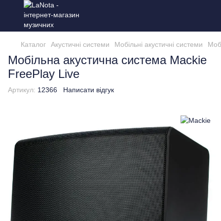
Каталог
Акустичні системи
Мобільні акустичні системи
Моб
Мобільна акустична система Mackie
FreePlay Live
Артикул:
12366
Написати відгук