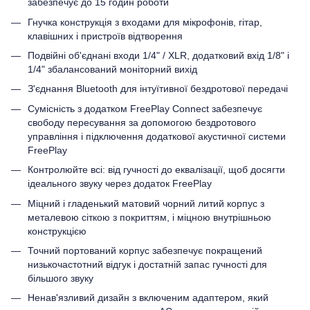
забезпечує до 15 годин роботи
Гнучка конструкція з входами для мікрофонів, гітар,
клавішних і пристроїв відтворення
Подвійні об'єднані входи 1/4" / XLR, додатковий вхід 1/8" і
1/4" збалансований моніторний вихід
З'єднання Bluetooth для інтуїтивної бездротової передачі
Сумісність з додатком FreePlay Connect забезпечує
свободу пересування за допомогою бездротового
управління і підключення додаткової акустичної системи
FreePlay
Контролюйте всі: від гучності до еквалізації, щоб досягти
ідеального звуку через додаток FreePlay
Міцний і гладенький матовий чорний литий корпус з
металевою сіткою з покриттям, і міцною внутрішньою
конструкцією
Точний портований корпус забезпечує покращений
низькочастотний відгук і достатній запас гучності для
більшого звуку
Ненав'язливий дизайн з включеним адаптером, який