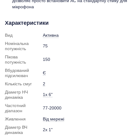
дозволяє просто встановити АС на стандартну стійку для
мікрофона
Характеристики
Вид
Активна
Номінальна
75
потужність
Пікова
150
потужність
Вбудований
Є
підсилювач
Кількість смуг
2
Діаметр НЧ
1x 6"
динаміка
Частотний
77-20000
діапазон
Живлення
Від мережі
Діаметр ВЧ
2x 1"
динаміка