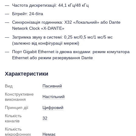
Частота дискретизації: 44,1 кГц/48 кГц
Бітрейт: 24-біта
Синхронізація годинника: X32 «Локальний» або Dante
Network Clock «X-DANTE»
Затримка звуку в системі: 0,25 мс/0,5 мс/1 мс/5 мс
(залежно від конфігурації мережі)
Порт Gigabit Ethernet із двома входами: режим комутатора
Ethernet або режим резервування Dante
Характеристики
Вид
Пасивний
Конструктивне
Настільний
виконання
Принцип дії
Цифровий
Кількість
32
каналів
Кількість
мікрофонних
Немає