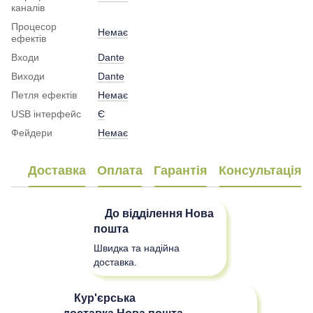
каналів
Процесор
Немає
ефектів
Входи
Dante
Виходи
Dante
Петля ефектів
Немає
USB інтерфейс
Є
Фейдери
Немає
Доставка
Оплата
Гарантія
Консультація
До відділення
Нова
пошта
Швидка та надійна
доставка.
Кур'єрська