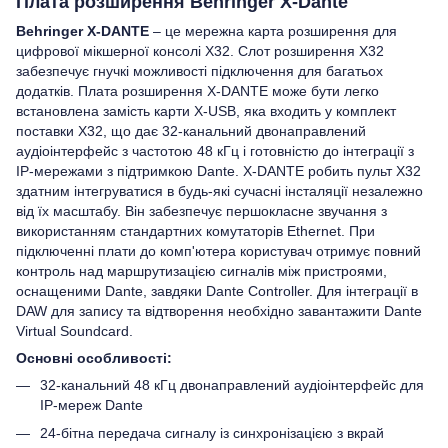
Плата розширення Behringer X-Dante
Behringer X-DANTE
– це мережна карта розширення для
цифрової мікшерної консолі Х32. Слот розширення X32
забезпечує гнучкі можливості підключення для багатьох
додатків. Плата розширення X-DANTE може бути легко
встановлена ​​замість карти X-USB, яка входить у комплект
поставки X32, що дає 32-канальний двонаправлений
аудіоінтерфейс з частотою 48 кГц і готовністю до інтеграції з
IP-мережами з підтримкою Dante. X-DANTE робить пульт Х32
здатним інтегруватися в будь-які сучасні інсталяції незалежно
від їх масштабу. Він забезпечує першокласне звучання з
використанням стандартних комутаторів Ethernet. При
підключенні плати до комп'ютера користувач отримує повний
контроль над маршрутизацією сигналів між пристроями,
оснащеними Dante, завдяки Dante Controller. Для інтеграції в
DAW для запису та відтворення необхідно завантажити Dante
Virtual Soundcard.
Основні особливості:
32-канальний 48 кГц двонаправлений аудіоінтерфейс для
IP-мереж Dante
24-бітна передача сигналу із синхронізацією з вкрай