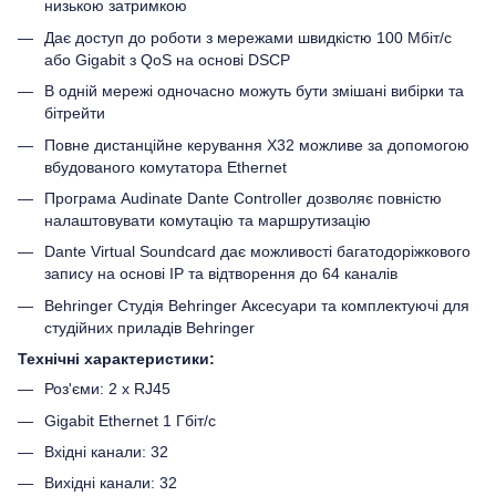
низькою затримкою
Дає доступ до роботи з мережами швидкістю 100 Мбіт/с
або Gigabit з QoS на основі DSCP
В одній мережі одночасно можуть бути змішані вибірки та
бітрейти
Повне дистанційне керування X32 можливе за допомогою
вбудованого комутатора Ethernet
Програма Audinate Dante Controller дозволяє повністю
налаштовувати комутацію та маршрутизацію
Dante Virtual Soundcard дає можливості багатодоріжкового
запису на основі IP та відтворення до 64 каналів
Behringer Студія Behringer Аксесуари та комплектуючі для
студійних приладів Behringer
Технічні характеристики:
Роз'єми: 2 x RJ45
Gigabit Ethernet 1 Гбіт/с
Вхідні канали: 32
Вихідні канали: 32