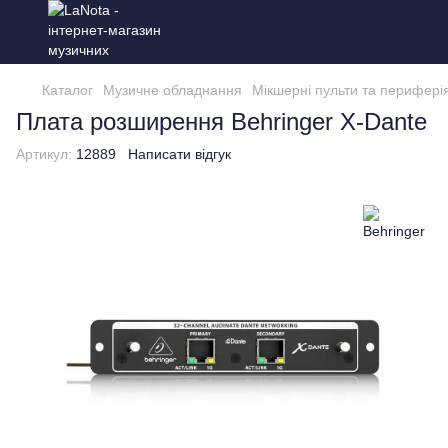
Каталог
Музичне обладнання
Мікшерні пульти та перифері
Плата розширення Behringer X-Dante
Артикул:
12889
Написати відгук