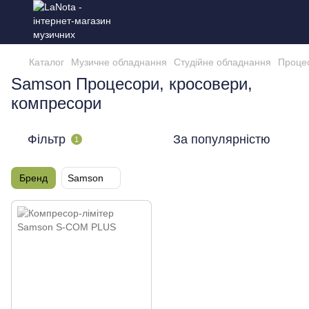
Каталог
Музичне обладнання
Студійне обладнання
Процес
Samson Процесори, кросовери,
компресори
Фільтр
За популярністю
1
Бренд
Samson